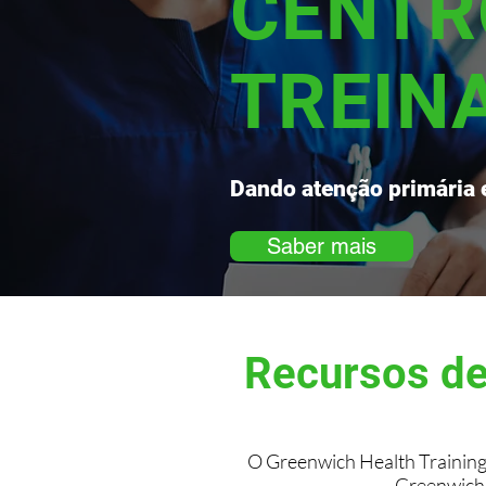
CENTR
TREIN
Dando atenção primária
Saber mais
Recursos de
O Greenwich Health Training
Greenwich 