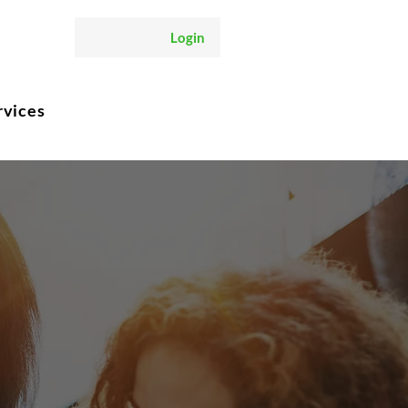
Login
rvices