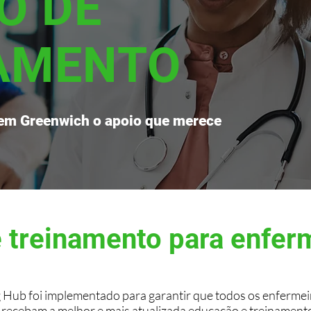
O DE
AMENTO
 em Greenwich o apoio que merece
 treinamento para enfer
 Hub foi implementado para garantir que todos os enfermeir
recebam a melhor e mais atualizada educação e treinament