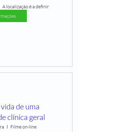
A localização é a definir
rmações
 vida de uma
e clínica geral
ra
Filme on-line