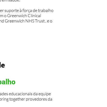
r suporte à força de trabalho
m o Greenwich Clinical
nd Greenwich NHS Trust , e o
de
balho
ades educacionais da equipe
 bring together provedores da