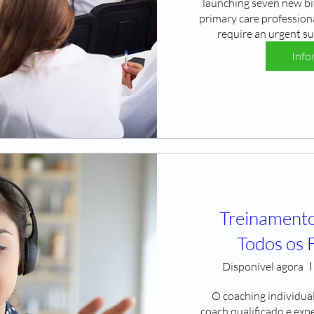
launching seven new bi
primary care professiona
require an urgent su
Info
Treinamento
Todos os 
Disponível agora
O coaching individual
coach qualificado e exp