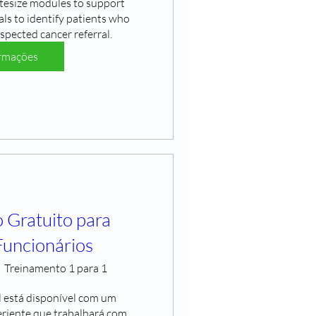
tesize modules to support 
ls to identify patients who 
spected cancer referral.
rmações
 Gratuito para
Funcionários
Treinamento 1 para 1
 está disponível com um 
eriente que trabalhará com 