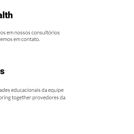
alth
ros em nossos consultórios
aremos em contato.
es
ades educacionais da equipe
 bring together provedores da