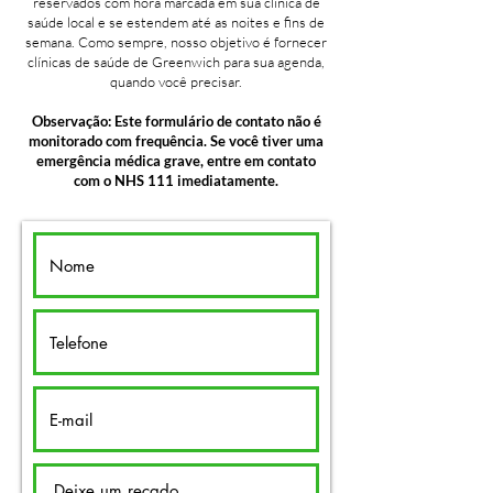
reservados com hora marcada em sua clínica de
saúde local e se estendem até as noites e fins de
semana. Como sempre, nosso objetivo é fornecer
clínicas de saúde de Greenwich para sua agenda,
quando você precisar.
Observação: Este formulário de contato não é
monitorado com frequência. Se você tiver uma
emergência médica grave, entre em contato
com o NHS 111 imediatamente.