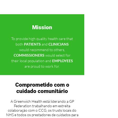
Mission
To provide high quality health care that
both
PATIENTS
and
CLINICIANS
would recommend to others,
COMMISSIONERS
would select for
their local population and
EMPLOYEES
are proud to work for.
Comprometido com o
cuidado comunitário
A Greenwich Health está liderando a GP
Federation trabalhando em estreita
colaboração com o CCG, os trusts locais do
NHS e todos os prestadores de cuidados para