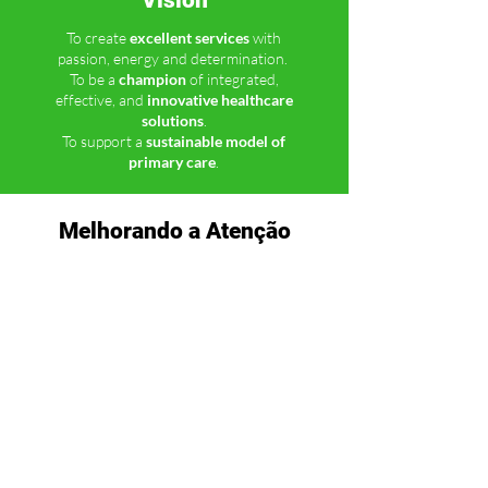
Vision
To create
excellent services
with
passion, energy and determination.
To be a
champion
of integrated,
effective, and
innovative healthcare
solutions
.
To support a
sustainable model of
primary care
.
Melhorando a Atenção
Primária em Greenwich
As práticas de GP de Greenwich estão
trabalhando de forma colaborativa em todo o
Royal Borough of Greenwich para oferecer
uma gama mais ampla de serviços de saúde
mais próximos de onde você mora.
Explore Our Services