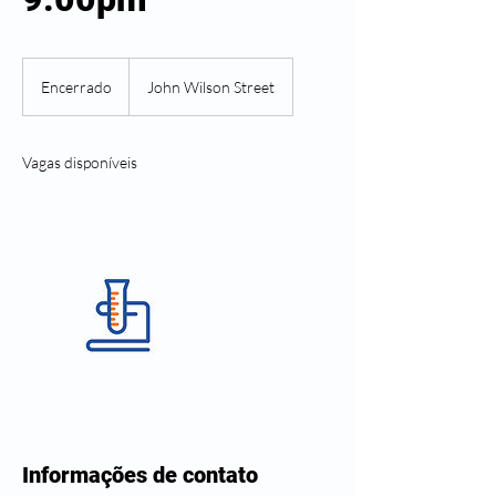
Encerrado
E
John Wilson Street
n
c
e
Vagas disponíveis
r
r
a
d
o
Informações de contato