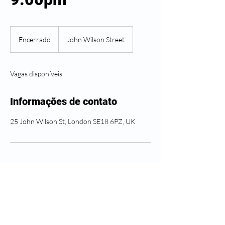
Encerrado
E
John Wilson Street
n
c
e
Vagas disponíveis
r
r
a
Informações de contato
d
o
25 John Wilson St, London SE18 6PZ, UK
Siga Greenwich Health