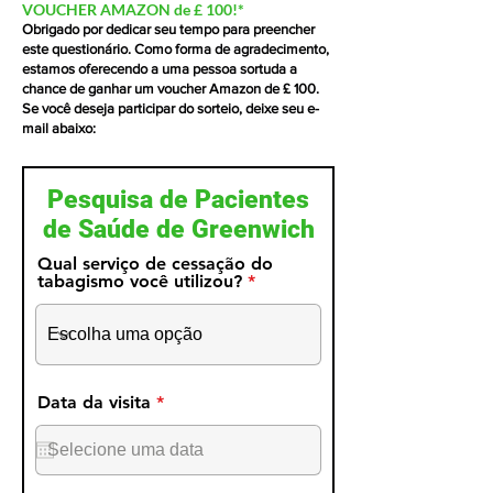
VOUCHER AMAZON de £ 100!*
Obrigado por dedicar seu tempo para preencher
este questionário. Como forma de agradecimento,
estamos oferecendo a uma pessoa sortuda a
chance de ganhar um voucher Amazon de £ 100.
Se você deseja participar do sorteio, deixe seu e-
mail abaixo:
Pesquisa de Pacientes
de Saúde de Greenwich
Qual serviço de cessação do
tabagismo você utilizou?
r
Data da visita
*
e
q
u
i
r