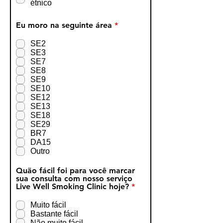
étnico
O
Eu moro na seguinte área
*
b
r
SE2
i
SE3
g
SE7
a
SE8
t
SE9
ó
r
SE10
i
SE12
o
SE13
SE18
SE29
BR7
DA15
Outro
Quão fácil foi para você marcar
sua consulta com nosso serviço
O
Live Well Smoking Clinic hoje?
*
b
r
Muito fácil
i
Bastante fácil
g
Não muito fácil