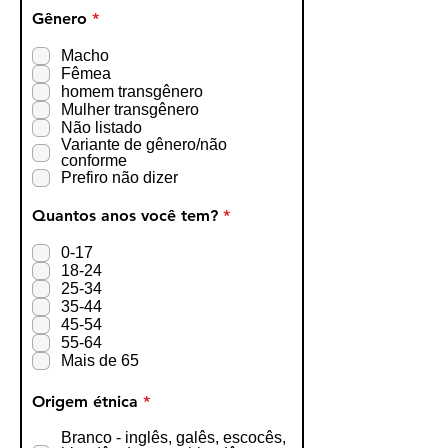
e
O
Gênero
*
d
b
r
Macho
i
Fêmea
g
homem transgênero
a
Mulher transgênero
t
Não listado
ó
Variante de gênero/não
r
conforme
i
o
Prefiro não dizer
O
Quantos anos você tem?
*
b
r
0-17
i
18-24
g
25-34
a
35-44
t
45-54
ó
r
55-64
i
Mais de 65
o
O
Origem étnica
*
b
r
Branco - inglês, galês, escocês,