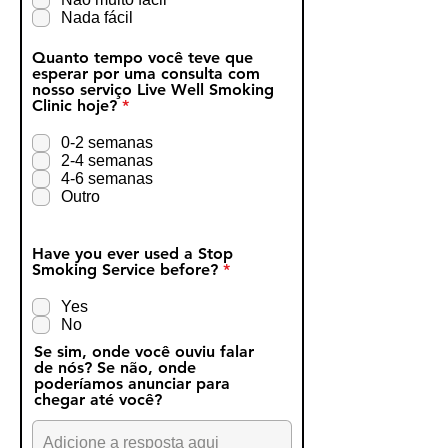
a
Nada fácil
t
ó
r
Quanto tempo você teve que
i
esperar por uma consulta com
o
nosso serviço Live Well Smoking
O
Clinic hoje?
*
b
r
0-2 semanas
i
2-4 semanas
g
4-6 semanas
a
Outro
t
ó
r
i
Have you ever used a Stop
o
O
Smoking Service before?
*
b
r
Yes
i
No
g
a
Se sim, onde você ouviu falar
t
de nós? Se não, onde
ó
poderíamos anunciar para
r
chegar até você?
i
o