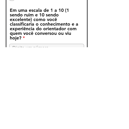
ó
r
Em uma escala de 1 a 10 (1
i
sendo ruim e 10 sendo
o
excelente) como você
classificaria o conhecimento e a
experiência do orientador com
quem você conversou ou viu
hoje?
Em uma escala de 1 a 10 (1
sendo ruim e 10 sendo
excelente) quão confiante você
se sente agora para fazer
mudanças positivas e parar de
fumar?
Daqui para frente, se você
pudesse escolher como gostaria
de ser atendido, qual tipo de
O
agendamento você preferiria?
*
b