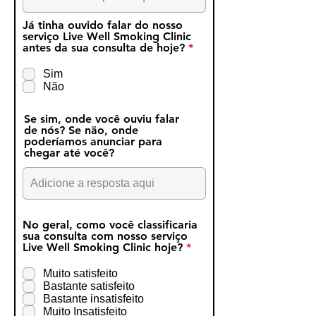
Já tinha ouvido falar do nosso
serviço Live Well Smoking Clinic
O
antes da sua consulta de hoje?
*
b
r
Sim
i
Não
g
a
t
Se sim, onde você ouviu falar
ó
de nós? Se não, onde
r
poderíamos anunciar para
i
chegar até você?
o
No geral, como você classificaria
sua consulta com nosso serviço
O
Live Well Smoking Clinic hoje?
*
b
r
Muito satisfeito
i
Bastante satisfeito
g
Bastante insatisfeito
a
Muito Insatisfeito
t