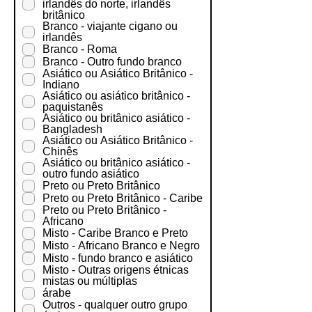
i
irlandês do norte, irlandês
g
britânico
a
Branco - viajante cigano ou
t
irlandês
ó
Branco - Roma
r
Branco - Outro fundo branco
i
Asiático ou Asiático Britânico -
o
Indiano
Asiático ou asiático britânico -
paquistanês
Asiático ou britânico asiático -
Bangladesh
Asiático ou Asiático Britânico -
Chinês
Asiático ou britânico asiático -
outro fundo asiático
Preto ou Preto Britânico
Preto ou Preto Britânico - Caribe
Preto ou Preto Britânico -
Africano
Misto - Caribe Branco e Preto
Misto - Africano Branco e Negro
Misto - fundo branco e asiático
Misto - Outras origens étnicas
mistas ou múltiplas
árabe
Outros - qualquer outro grupo