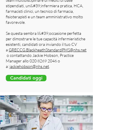
team multidisciplinare di medici di base
stipendiati, un&#39;infermiera pratica, HCA,
farmacisti clinici, un tecnico di farmacia,
fisioterapisti e un team amministrativo molto
favorevole.
Se questa sembra l&#39;occasione perfetta
per dimostrare le tue capacità infermieristiche
esistenti, candidati ora inviando il tuo CV
a
GRECCG.BlackheathStandardPMS@nhs.net
o contattando Jackie Hobson, Practice
Manager allo 020 8269 2046 o
a:
jackiehobson@nhs.net
.
Candidati oggi