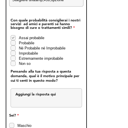
Con quale probabilità consiglierai i nostri
servizi ad amici e parenti se hanno
O
bisogno di cure o trattamenti simili?
*
b
b
Assai probabile
l
i
Probabile
g
Né Probabile né Improbabile
a
t
Improbabile
o
Estremamente improbabile
r
Non so
i
o
Pensando alla tua risposta a questa
domanda, qual è il motivo principale per
cui ti senti in questo modo?
O
Sei?
*
b
b
Maschio
l