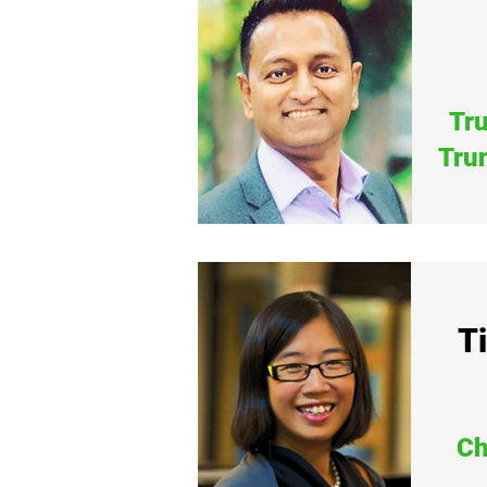
Tr
Tru
Ti
Ch