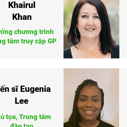
Khairul
Khan
ưởng chương trình
ng tâm truy cập GP
ến sĩ Eugenia
Lee
ủ tọa, Trung tâm
đào tạo