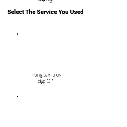
Select The Service You Used
Trung tâm truy
cập GP