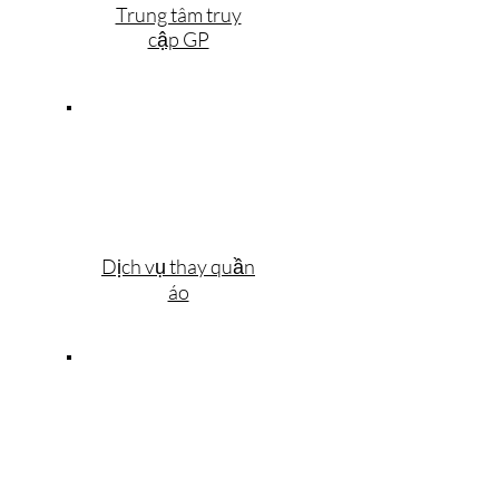
Trung tâm truy
cập GP
Dịch vụ thay quần
áo