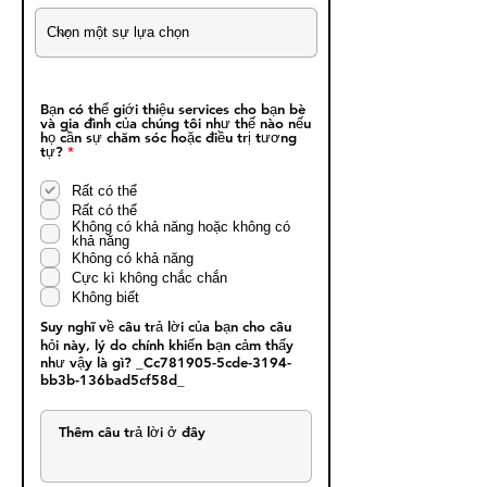
Bạn có thể giới thiệu services cho bạn bè
và gia đình của chúng tôi như thế nào nếu
họ cần sự chăm sóc hoặc điều trị tương
B
tự?
*
ắ
t
Rất có thể
b
u
Rất có thể
ộ
Không có khả năng hoặc không có
c
khả năng
Không có khả năng
Cực kì không chắc chắn
Không biết
Suy nghĩ về câu trả lời của bạn cho câu
hỏi này, lý do chính khiến bạn cảm thấy
như vậy là gì? _Cc781905-5cde-3194-
bb3b-136bad5cf58d_