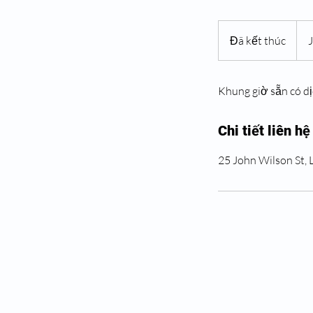
Đã kết thúc
Đ
ã
k
Khung giờ sẵn có dị
ế
t
t
Chi tiết liên hệ
h
ú
25 John Wilson St,
c