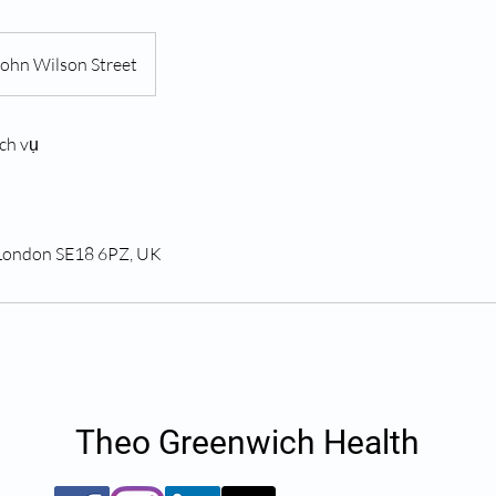
John Wilson Street
ch vụ
 London SE18 6PZ, UK
Theo Greenwich Health