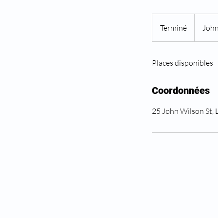
Terminé
T
John
e
r
Places disponibles
m
i
n
Coordonnées
é
25 John Wilson St,