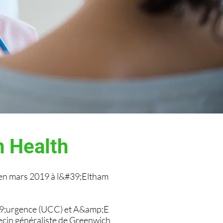
h Health
 en mars 2019 à l&#39;Eltham
&#39;urgence (UCC) et A&amp;E
decin généraliste de Greenwich