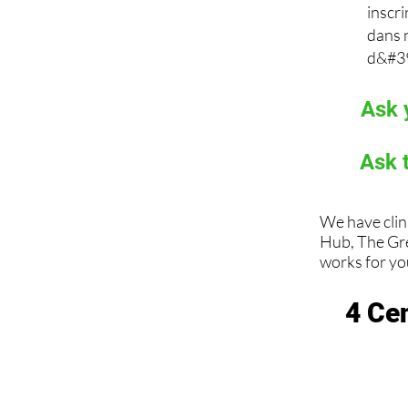
inscr
dans 
d&#39
Ask 
Ask 
We have clin
Hub, The Gr
works for you
4 Ce