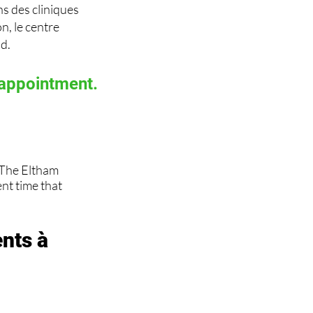
s des cliniques
n, le centre
d.
 appointment.
, The Eltham
t time that
nts à