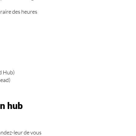
oraire des heures
d Hub)
mead)
n hub
andez-leur de vous