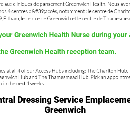
ire aux cliniques de pansement Greenwich Health. Nous avon
nos 4 centres d&#39;accès, notamment : le centre de Charlto
;Eltham, le centre de Greenwich et le centre de Thamesmea
your Greenwich Health Nurse during your
the Greenwich Health reception team.
ics at all 4 of our Access Hubs including: The Charlton Hub
eenwich Hub and The Thamesmead Hub. Pick an appointmen
 in the next 4 weeks.
ntral Dressing Service Emplaceme
Greenwich