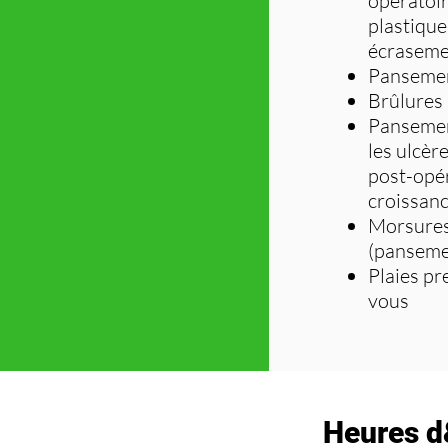
opératoir
plastique
écraseme
Pansemen
Brûlures 
Pansement
les ulcère
post-opér
croissanc
Morsure
(panseme
Plaies pr
vous
Heures d