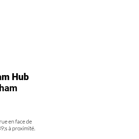
ham Hub
tham
rue en face de
9;s à proximité.