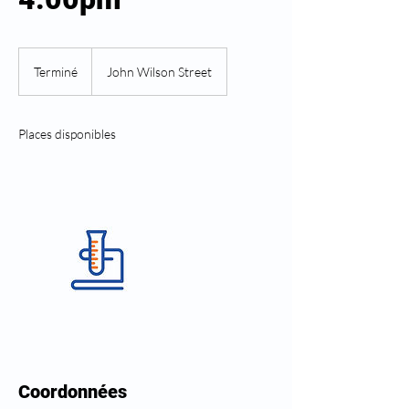
Terminé
T
John Wilson Street
e
r
m
Places disponibles
i
n
é
Coordonnées