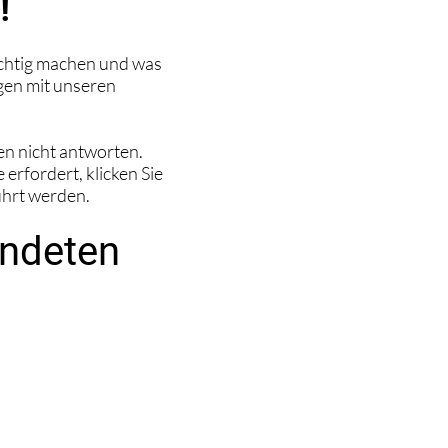
!
ichtig machen und was
gen mit unseren
en nicht antworten.
rfordert, klicken Sie
hrt werden.
endeten