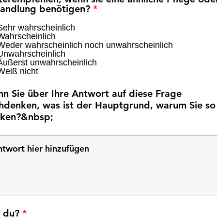
P
andlung benötigen?
*
f
l
Sehr wahrscheinlich
Wahrscheinlich
i
Weder wahrscheinlich noch unwahrscheinlich
c
Unwahrscheinlich
h
Äußerst unwahrscheinlich
t
Weiß nicht
f
e
n Sie über Ihre Antwort auf diese Frage
l
hdenken, was ist der Hauptgrund, warum Sie so
d
ken?&nbsp;
P
t du?
*