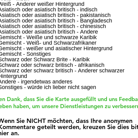
Weiß - Anderer weißer Hintergrund
c
Asiatisch oder asiatisch britisch - indisch
h
Asiatisch oder asiatisch britisch - pakistanisch
t
Asiatisch oder asiatisch britisch - Bangladesch
f
Asiatisch oder asiatisch britisch - chinesisch
e
Asiatisch oder asiatisch britisch - Andere
l
Gemischt - Weiße und schwarze Karibik
d
Gemischt - Weiß- und Schwarzafrikaner
Gemischt - weißer und asiatischer Hintergrund
Gemischt - Sonstiges
Schwarz oder Schwarz Brite - Karibik
Schwarz oder schwarz britisch - afrikanisch
Schwarz oder schwarz britisch - Anderer schwarzer
Hintergrund
Andere - irgendetwas anderes
Sonstiges - würde ich lieber nicht sagen
en Dank, dass Sie die Karte ausgefüllt und uns Feedb
eben haben, um unsere Dienstleistungen zu verbesser
Wenn Sie NICHT möchten, dass Ihre anonymen
Kommentare geteilt werden, kreuzen Sie dies bi
hier an.