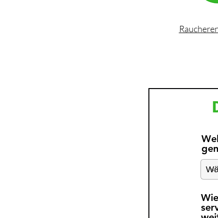
Rauchere
Wel
gen
Wie
ser
wei