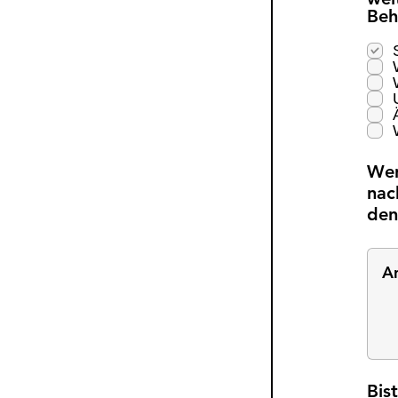
Beh
Wen
nac
den
Bis