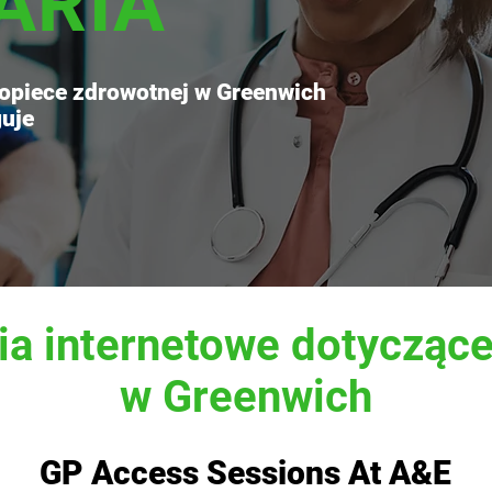
ARIA
opiece zdrowotnej w Greenwich
guje
ia internetowe dotyczące
w Greenwich
GP Access Sessions At A&E