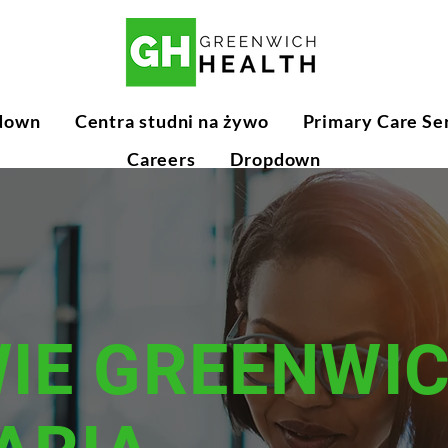
down
Centra studni na żywo
Primary Care Se
Careers
Dropdown
IE GREENWI