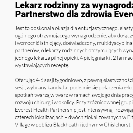
Lekarz rodzinny za wynagro
Partnerstwo dla zdrowia Ever
Jest to doskonała okazja dla entuzjastycznego, elas
ogólnego otrzymującego wynagrodzenie, aby dołączyć
i wzmocnić istniejący, doświadczony, multidyscyplinar
partnerów, 6 lekarzy rodzinnych otrzymujących wynag
jednego lekarza pilnej opieki, 4 pielęgniarki , 2 fa
wystawiających receptę.
Oferując 4-6 sesji tygodniowo, z pewną elastycznoś
sesji, wybrany kandydat podejmie się połączenia e-ko
spotkań twarzą w twarz w ramach swojego dnia pracy, 
rozwoju chirurgii w okolicy. Przy zróżnicowanej gru
Everest Health Partnership jest intensywną i rozwijaj
czterech lokalizacjach – dwóch zlokalizowanych w E
Village w pobliżu Blackheath i jednym w Chislehurst.