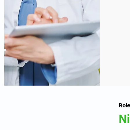
Rol
N