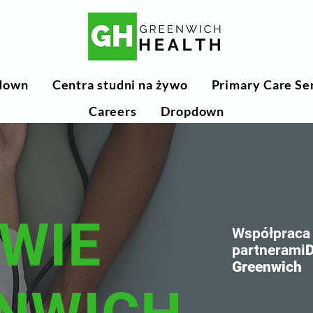
down
Centra studni na żywo
Primary Care Se
Careers
Dropdown
WIE
Współpraca
partnerami
Greenwich