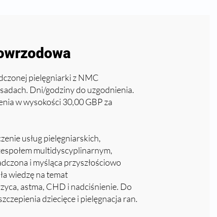
nowrzodowa
dczonej pielęgniarki z NMC
sadach. Dni/godziny do uzgodnienia.
enia w wysokości 30,00 GBP za
enie usług pielęgniarskich,
 zespołem multidyscyplinarnym,
adczona i myśląca przyszłościowo
ła wiedzę na temat
zyca, astma, CHD i nadciśnienie. Do
czepienia dziecięce i pielęgnacja ran.