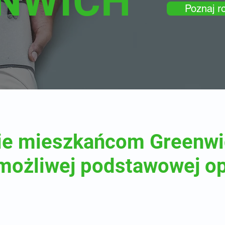
NWICH
Poznaj ro
ie mieszkańcom Greenwi
 możliwej podstawowej op