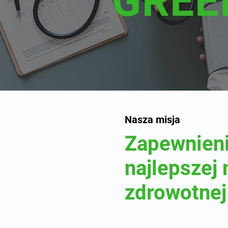
GREE
Nasza misja
Zapewnien
najlepszej
zdrowotnej