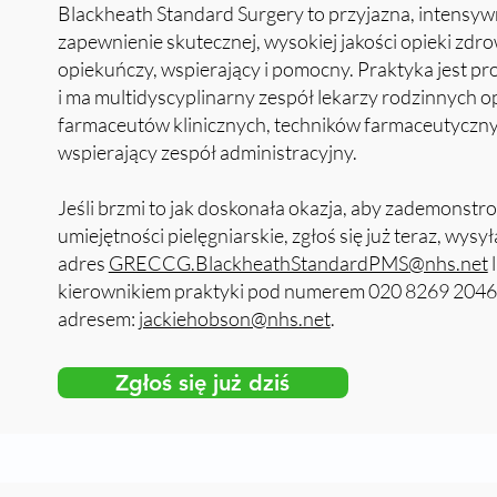
Blackheath Standard Surgery to przyjazna, intensywn
zapewnienie skutecznej, wysokiej jakości opieki zd
opiekuńczy, wspierający i pomocny. Praktyka jest 
i ma multidyscyplinarny zespół lekarzy rodzinnych op
farmaceutów klinicznych, techników farmaceutycznyc
wspierający zespół administracyjny.
Jeśli brzmi to jak doskonała okazja, aby zademonst
umiejętności pielęgniarskie, zgłoś się już teraz, wysy
adres
GRECCG.BlackheathStandardPMS@nhs.net
l
kierownikiem praktyki pod numerem 020 8269 2046
adresem:
jackiehobson@nhs.net
.
Zgłoś się już dziś