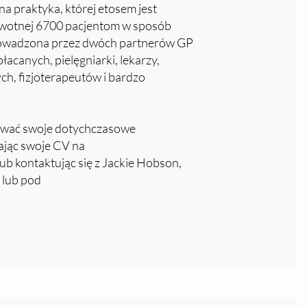
a praktyka, której etosem jest
rowotnej 6700 pacjentom w sposób
prowadzona przez dwóch partnerów GP
łacanych, pielęgniarki, lekarzy,
h, fizjoterapeutów i bardzo
rować swoje dotychczasowe
łając swoje CV na
ub kontaktując się z Jackie Hobson,
 lub pod