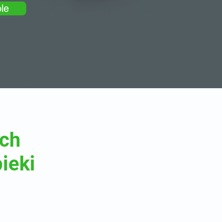
le
ch
ieki