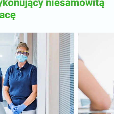
ykonujący niesamowitą
racę