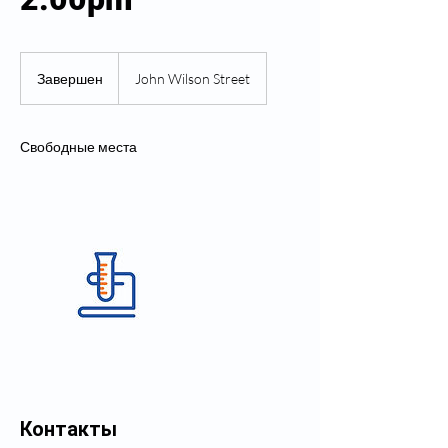
Завершен
З
John Wilson Street
а
в
е
Свободные места
р
ш
е
н
Контакты