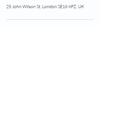
25 John Wilson St, London SE18 6PZ, UK
Следите за здоровьем
Гринвича
Created by H+G Digital
Greenwich Health | Ramsay
House 18 Vera Avenue, Grange
Park, Лондон, Англия, N21
1RA_cc781905-5cde-3194-
bb3de-9de-9de-136bad5cf58d |
bb3b-136bad5cf58d_ Номер
компании
10365747