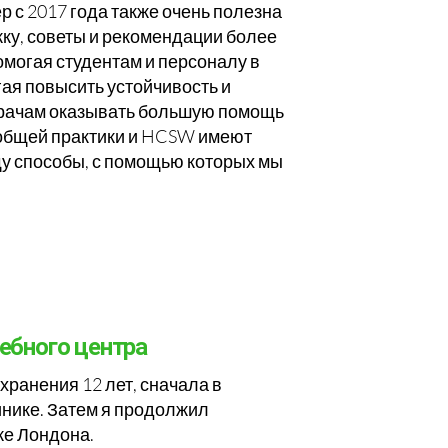
р с 2017 года также очень полезна
ку, советы и рекомендации более
омогая студентам и персоналу в
ая повысить устойчивость и
врачам оказывать большую помощь
 общей практики и HCSW имеют
щу способы, с помощью которых мы
ебного центра
ранения 12 лет, сначала в
инике. Затем я продолжил
же Лондона.