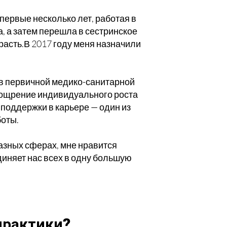
ервые несколько лет, работая в
 а затем перешла в сестринское
расть.
В 2017 году меня назначили
 в первичной медико-санитарной
оощрение индивидуального роста
 поддержки в карьере — один из
боты.
разных сферах, мне нравится
единяет нас всех в одну большую
практики?