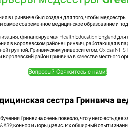
ия в Гринвиче был создан для того, чтобы медсестры
и самое современное медицинское образование и под
анизация, финансируемая Health Education England дл
ния в Королевском районе Гринвич, работающая в па
ой группой, Гринвичским университетом, Oxleas NHS Tr
, и Королевский район Гринвича в качестве местного ор
Вопросы? Свяжитесь с нами!
дицинская сестра Гринвича ве
бучения Гринвича очень повезло, что у него есть две
О&#39;Коннор и Лоры Дэвис. Их обширный опыт и знан