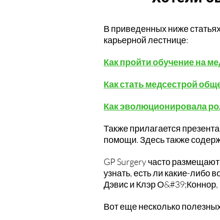
В приведенных ниже статьях 
карьерной лестнице:
Как пройти обучение на м
Как стать медсестрой общ
Как эволюционировала ро
Также прилагается презент
помощи. Здесь также содерж
GP Surgery часто размещают 
узнать, есть ли какие-либо
Дэвис и Клэр О&#39;Коннор,
Вот еще несколько полезных