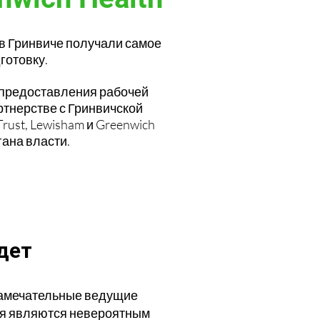
 в Гринвиче получали самое
готовку.
я предоставления рабочей
ртнерстве с Гринвичской
ust, Lewisham и Greenwich
гана власти.
дет
 замечательные ведущие
ия являются невероятным