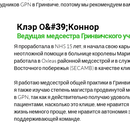
удников GPN в Гринвиче, поэтому мы рекомендуем вам
Клэр О&#39;Коннор
Ведущая медсестра Гринвичского уч
Я проработала в NHS 15 лет, я начала свою кар
неотложной помощи в больнице королевы Марии
работала в Oxleas районной медсестрой и в сл
Восточного побережья (SECAMB) в качестве кли
Я работаю медсестрой общей практики в Гринвич
я также изучаю степень магистра продвинутой 
в GPN, так как я действительно получаю удовол
пациентами, насколько это клише, мне нравится
жизнь немного проще, мне нравится автономия э
поддерживающей команде.