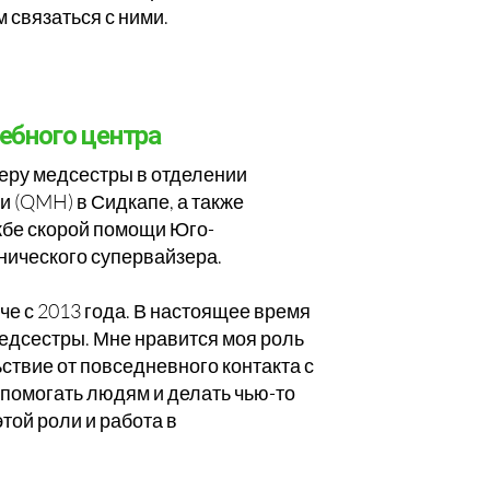
 связаться с ними.
ебного центра
ьеру медсестры в отделении
 (QMH) в Сидкапе, а также
ужбе скорой помощи Юго-
нического супервайзера.
е с 2013 года. В настоящее время
медсестры. Мне нравится моя роль
ьствие от повседневного контакта с
 помогать людям и делать чью-то
той роли и работа в