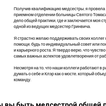
Получив квалификацию медсестры, я провела п
приемном отделении больницы Святого Томаса,
дело общей практики, где и заключается моя ст
одной из ведущих медсестер Гринвича.
Я страстно желаю поддерживать своих коллег
помощи, будь то индивидуальный совет или п
и карьерного роста.
Я твердо верю, что чувство
самых важных аспектов удовлетворения от ра
Несмотря на то, что наши коллеги работают в 
думать о себе и Клэр как о мосте, который объ
команду.
ы вы быть медсестрой общей 