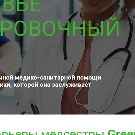
ВЬЕ
ИРОВОЧНЫЙ
чной медико-санитарной помощи
жки, которой она заслуживает
арьеры медсестры Green