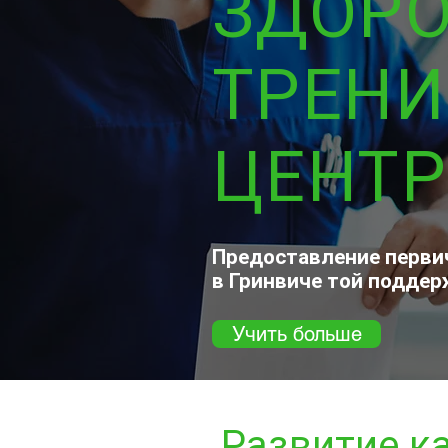
ЗДОРО
ТРЕН
ЦЕНТР
Предоставление перви
в Гринвиче той поддер
Учить больше
Развитие к