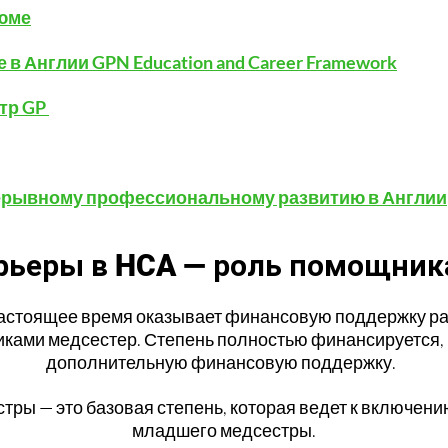
зюме
 Англии GPN Education and Career Framework
тр GP
ерывному профессиональному развитию в Англии
рьеры в HCA — роль помощни
в настоящее время оказывает финансовую поддержку р
ками медсестер. Степень полностью финансируется, и
дополнительную финансовую поддержку.
ры — это базовая степень, которая ведет к включени
младшего медсестры.