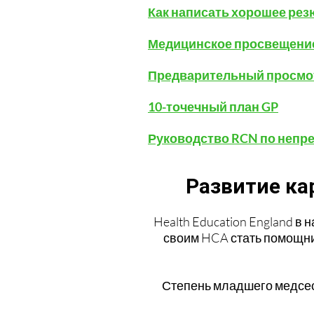
Как написать хорошее ре
Медицинское просвещение в
Предварительный просмо
10-точечный план GP
Руководство RCN по непр
Развитие ка
Health Education England 
своим HCA стать помощни
Степень младшего медсест