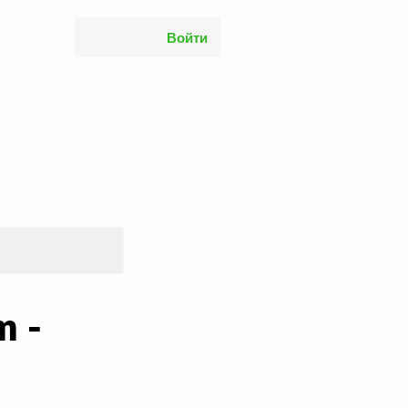
Войти
ы
m -