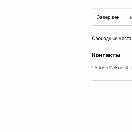
Завершен
З
J
а
в
Свободные места
е
р
ш
Контакты
е
н
25 John Wilson St,