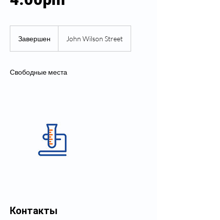
Завершен
З
John Wilson Street
а
в
е
Свободные места
р
ш
е
н
Контакты