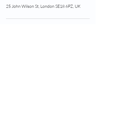
25 John Wilson St, London SE18 6PZ, UK
Следите за здоровьем
Гринвича
Created by H+G Digital
Greenwich Health | Ramsay
House 18 Vera Avenue, Grange
Park, Лондон, Англия, N21
1RA_cc781905-5cde-3194-
bb3de-9de-9de-136bad5cf58d |
bb3b-136bad5cf58d_ Номер
компании
10365747