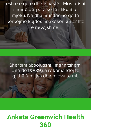
është e qetë dhe e pastër. Mos prisni
shumë përpara se të shkoni te
mjeku. Na dha mundësinë që të
kërkojmë kujdes mjekësor kur është
e nevojshme.
Shërbim absolutisht i mahnitshëm.
Unë do t&#39;ua rekomandoj të
gjithë familjes dhe miqve të mi.
Anketa Greenwich Health
360