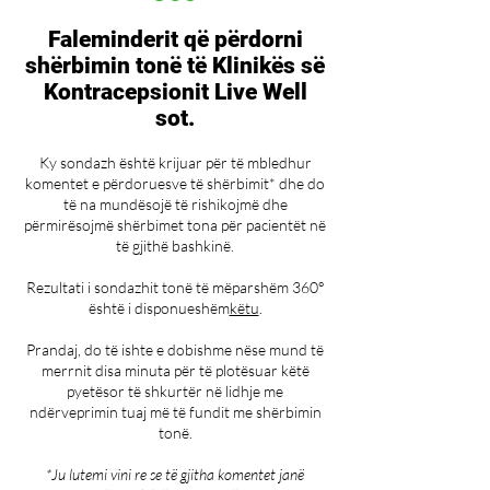
Faleminderit që përdorni
shërbimin tonë të Klinikës së
Kontracepsionit Live Well
sot.
Ky sondazh është krijuar për të mbledhur
komentet e përdoruesve të shërbimit* dhe do
të na mundësojë të rishikojmë dhe
përmirësojmë shërbimet tona për pacientët në
të gjithë bashkinë.
Rezultati i sondazhit tonë të mëparshëm 360°
është i disponueshëm
këtu
.
Prandaj, do të ishte e dobishme nëse mund të
merrnit disa minuta për të plotësuar këtë
pyetësor të shkurtër në lidhje me
ndërveprimin tuaj më të fundit me shërbimin
tonë.
*Ju lutemi vini re se të gjitha komentet janë