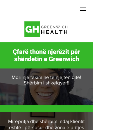
Çfarë thonë njerëzit për
shëndetin e Greenwich
Mori një takim në të njëjtën ditë!
Shërbim i shkëlqyer!!
Mirëpritja dhe shërbimi ndaj klientit
është i përsosur dhe zona e pritjes