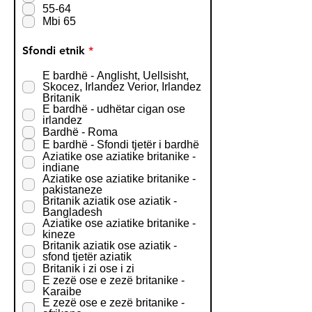
55-64
Mbi 65
R
Sfondi etnik
*
e
q
E bardhë - Anglisht, Uellsisht,
u
Skocez, Irlandez Verior, Irlandez
i
Britanik
r
E bardhë - udhëtar cigan ose
e
irlandez
d
Bardhë - Roma
E bardhë - Sfondi tjetër i bardhë
Aziatike ose aziatike britanike -
indiane
Aziatike ose aziatike britanike -
pakistaneze
Britanik aziatik ose aziatik -
Bangladesh
Aziatike ose aziatike britanike -
kineze
Britanik aziatik ose aziatik -
sfond tjetër aziatik
Britanik i zi ose i zi
E zezë ose e zezë britanike -
Karaibe
E zezë ose e zezë britanike -