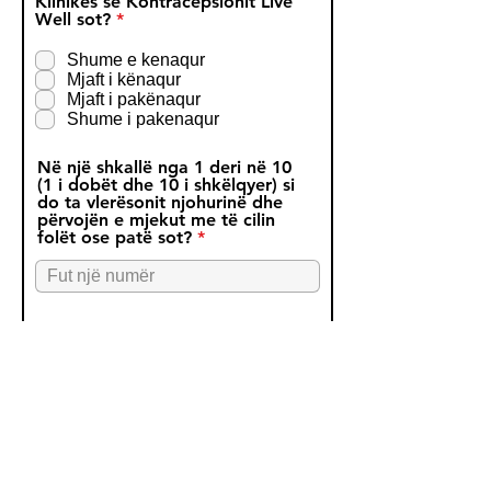
Klinikës së Kontracepsionit Live
R
Well sot?
*
e
q
Shume e kenaqur
u
Mjaft i kënaqur
i
Mjaft i pakënaqur
r
Shume i pakenaqur
e
d
Në një shkallë nga 1 deri në 10
(1 i dobët dhe 10 i shkëlqyer) si
do ta vlerësonit njohurinë dhe
përvojën e mjekut me të cilin
folët ose patë sot?
A ishte stafi ynë i ndjeshëm ndaj
nevojave tuaja në takimin tuaj të
shërbimit të sotëm në Klinikën e
R
Kontracepsionit Live Well?
*
e
q
po
u
Nr
i
r
e