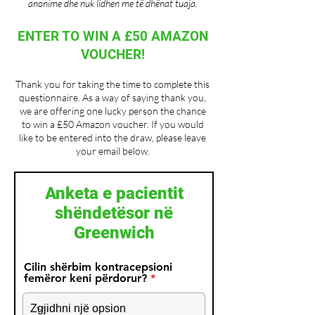
anonime dhe nuk lidhen me të dhënat tuaja.
ENTER TO WIN A £50 AMAZON
VOUCHER!
Thank you for taking the time to complete this
questionnaire. As a way of saying thank you,
we are offering one lucky person the chance
to win a £50 Amazon voucher. If you would
like to be entered into the draw, please leave
your email below.
Anketa e pacientit
shëndetësor në
Greenwich
Cilin shërbim kontracepsioni
femëror keni përdorur?