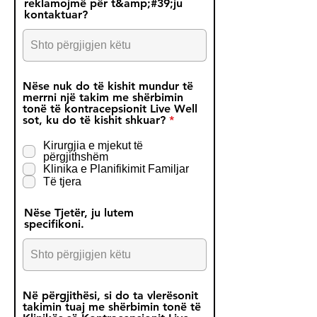
reklamojmë për t&amp;#39;ju
kontaktuar?
Nëse nuk do të kishit mundur të
merrni një takim me shërbimin
tonë të kontracepsionit Live Well
R
sot, ku do të kishit shkuar?
*
e
q
Kirurgjia e mjekut të
u
përgjithshëm
i
Klinika e Planifikimit Familjar
r
Të tjera
e
d
Nëse Tjetër, ju lutem
specifikoni.
Në përgjithësi, si do ta vlerësonit
takimin tuaj me shërbimin tonë të