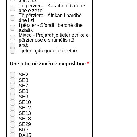
afrikane
Të përziera - Karaibe e bardhë
dhe e zezë
Të përziera - Afrikan i bardhë
dhe i zi
I përzier - Sfondi i bardhë dhe
aziatik
Mixed - Prejardhje tjetër etnike e
përzier ose e shumëfishtë
arab
Tjetër - çdo grup tjetër etnik
R
Unë jetoj në zonën e mëposhtme
*
e
q
SE2
u
SE3
i
SE7
r
SE8
e
SE9
d
SE10
SE12
SE13
SE18
SE29
BR7
DA15