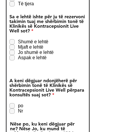
Të tjera
Sa e lehtë ishte për ju të rezervoni
takimin tuaj me shërbimin tonë të
Klinikës së Kontracepsionit Live
R
Well sot?
*
e
q
Shumë e lehtë
u
Mjaft e lehtë
i
Jo shumë e lehtë
r
Aspak e lehtë
e
d
A keni dëgjuar ndonjëherë për
shërbimin tonë të Klinikës së
Kontracepsionit Live Well përpara
R
konsultës suaj sot?
*
e
q
po
u
Nr
i
r
e
Nëse po, ku keni dëgjuar për
d
ne? Nëse Jo, ku mund të