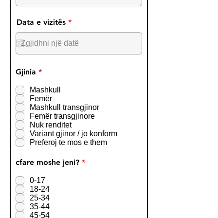
r
Data e vizitës
*
e
q
u
i
r
e
R
Gjinia
*
d
e
q
Mashkull
u
Femër
i
Mashkull transgjinor
r
Femër transgjinore
e
Nuk renditet
d
Variant gjinor / jo konform
Preferoj te mos e them
R
cfare moshe jeni?
*
e
q
0-17
u
18-24
i
25-34
r
35-44
e
45-54
d