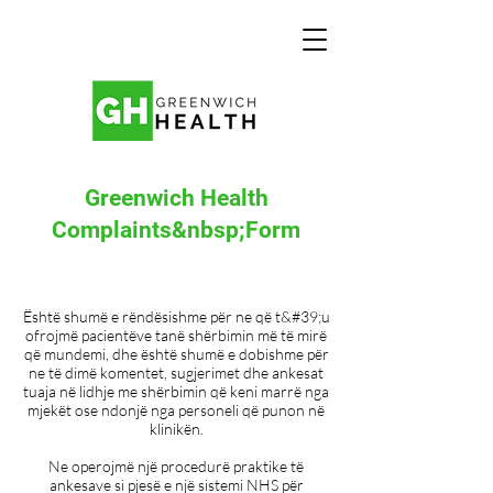
Greenwich Health
Complaints&nbsp;Form
Është shumë e rëndësishme për ne që t&#39;u
ofrojmë pacientëve tanë shërbimin më të mirë
që mundemi, dhe është shumë e dobishme për
ne të dimë komentet, sugjerimet dhe ankesat
tuaja në lidhje me shërbimin që keni marrë nga
mjekët ose ndonjë nga personeli që punon në
klinikën.
Ne operojmë një procedurë praktike të
ankesave si pjesë e një sistemi NHS për