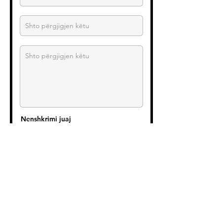
Nenshkrimi juaj
Qartë
Paraqisni