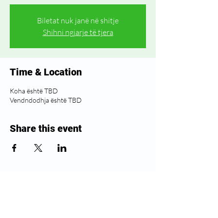
Biletat nuk janë në shitje
Shihni ngjarje të tjera
Time & Location
Koha është TBD
Vendndodhja është TBD
Share this event
Ndiqni Greenwich Health