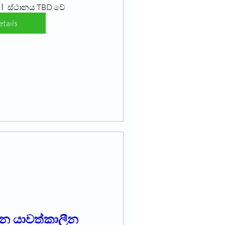
ස්ථානය TBD වේ
tails
සන යාවත්කාලීන