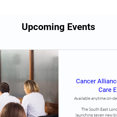
Upcoming Events
Cancer Allianc
Care E
Available anytime on-
The South East Lond
launching seven new bi