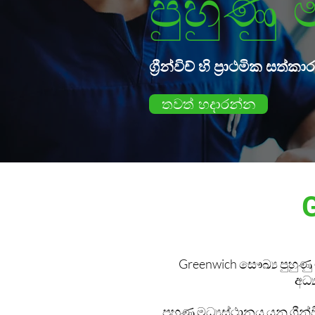
පුහුණු
ග්‍රීන්විච් හි ප්‍රාථමික සත
තවත් හදාරන්න
G
Greenwich සෞඛ්‍ය පුහුණු
අධ්
පුහුණු මධ්‍යස්ථානය යනු ග්‍රීන