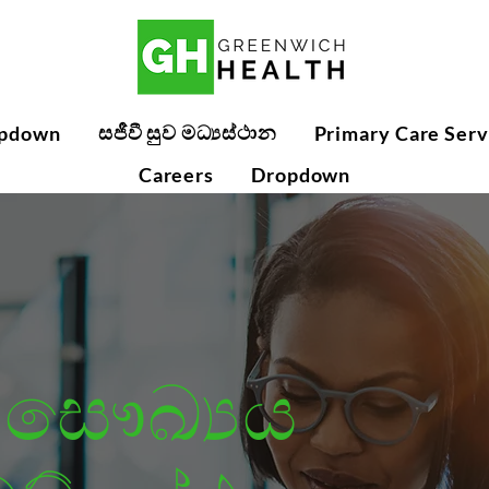
සජීවී සුව මධ්‍යස්ථාන
pdown
Primary Care Serv
Careers
Dropdown
ිච් සෞඛ්‍යය