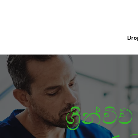
Dro
ග්‍රීන්ව