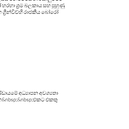
ෝ හරහා ශ්‍රම බලකාය සහ පුහුණු
්‍රීන්විච්හි රාජකීය බෝරෝ
ණ්ඩායමේ අධ්‍යාපන අවශ්‍යතා
සහ&nbsp;&nbsp;එකට එකතු