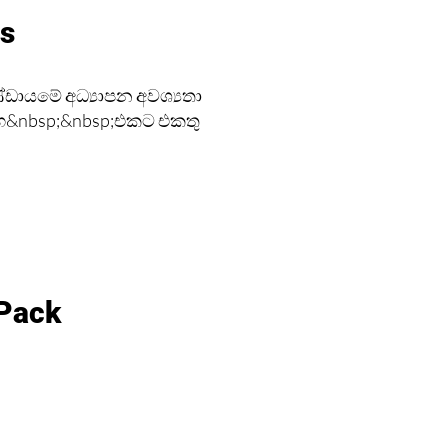
es
ණ්ඩායමේ අධ්‍යාපන අවශ්‍යතා
සහ&nbsp;&nbsp;එකට එකතු
 Pack