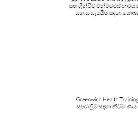
සහ ග්‍රීන්විච් එන්එච්එස් භා
සහාය සැපයීම සඳහා සෞඛ්‍ය
Greenwich Health Trainin
සපුරාලීම සඳහා නිර්මාණ