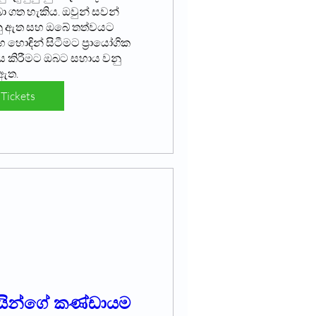
බා ගත හැකිය. ඔවුන් සවන් 
සනු ඇත සහ ඔබේ තත්වයට 
හොඳින් සිටීමට ප්‍රායෝගික 
ය කිරීමට ඔබට සහාය වනු 
ඇත.
Tickets
යින්ගේ කණ්ඩායම