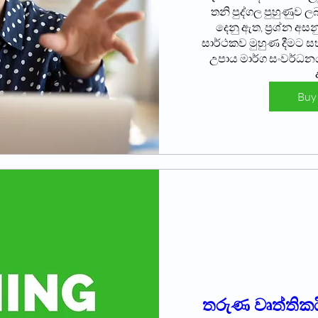
තනි පුද්ගල පුහුණුව ල
දෙනු ඇත, ප්‍රශ්න අ
සාර්ථකව මුහුණ දීමට සහ 
උපාය මාර්ග සංවර්ධන
Buy 
තරුණ වෘත්තික