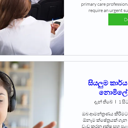
primary care professiona
require an urgent su
De
සියලුම කාර්
නොමිලේ ප
දැන් තිබේ
1 සිට
ඔබ ආමන්ත්‍රණය කිරීම
ඕනෑම ක්ෂේත්‍රයක් ගැන
වැඩ කරන දක්ෂ සහ පළපු