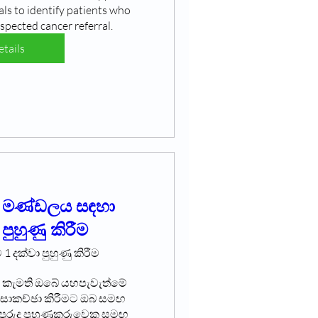
ls to identify patients who 
spected cancer referral.
tails
ය මණ්ඩලය සඳහා
ුහුණු කිරීම
 1 දක්වා පුහුණු කිරීම
ට කැමති ඔබේ යහපැවැත්මේ 
 සාකච්ඡා කිරීමට ඔබ සමඟ 
රුදු පුහුණුකරුවෙකු සමඟ 