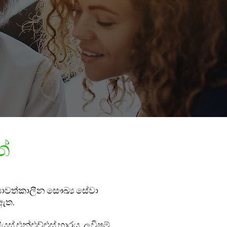
ත්
ම යාවත්කාලීන සෞඛ්‍ය සේවා
 ඇත.
්ලියස් එන්එච්එස් භාරය, ලුවිෂම්