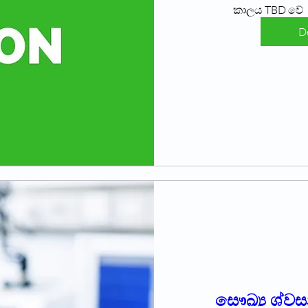
කාලය TBD වේ
De
සෞඛ්‍ය ශ්ව