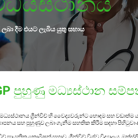
 මධ්යස්ථානය
්කාර ලබා දීම එයට ලැබිය යුතු සහාය
P පුහුණු මධ්‍යස්ථාන සම්ප
 මධ්‍යස්ථානය ග්‍රීන්විච් හි වෛද්‍යවරුන්ට හොඳම සහ වඩාත්
‍යාපනය සහ පුහුණුව ලබා ගැනීම සහතික කිරීම සඳහා පිහිටුවා
්විච් සායනික කොමිෂන් සභාව, ග්‍රීන්විච් විශ්ව විද්‍යාලය, ඔක්ස