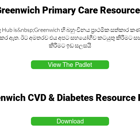
reenwich Primary Care Resourc
g Hub is&nbsp;Greenwich හි බහු-විනය ප්‍රාථමික සත්කාර ක
ය කර ඇත. ඊට අමතරව එය අපට සහයෝගීව කටයුතු කිරීමට 
කිරීමට ඉඩ සලසයි
View The Padlet
nwich CVD & Diabetes Resource
Download