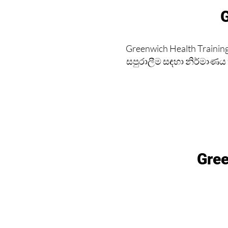
G
Greenwich Health Trainin
සපුරාලීම සඳහා නිර්මාණ
Gree