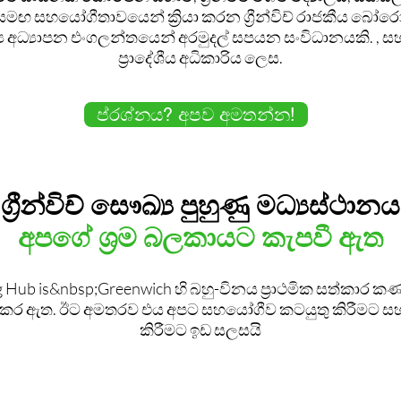
රය සමඟ සහයෝගීතාවයෙන් ක්‍රියා කරන ග්‍රීන්විච් රාජකීය බෝර
 අධ්‍යාපන එංගලන්තයෙන් අරමුදල් සපයන සංවිධානයකි. , සහ ග
ප්‍රාදේශීය අධිකාරිය ලෙස.
ප්රශ්නය? අපව අමතන්න!
ග්‍රීන්විච් සෞඛ්‍ය පුහුණු මධ්‍යස්ථානය
අපගේ ශ්‍රම බලකායට කැපවී ඇත
g Hub is&nbsp;Greenwich හි බහු-විනය ප්‍රාථමික සත්කාර ක
ය කර ඇත. ඊට අමතරව එය අපට සහයෝගීව කටයුතු කිරීමට 
කිරීමට ඉඩ සලසයි