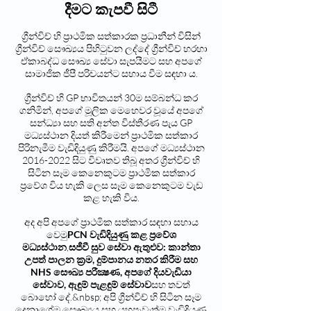
දීමට කැපවී සිටී
ග්‍රීන්විච් හි ප්‍රාථමික සත්කාරක ප්‍රධානීන් විසින්
ග්‍රීන්විච් සෞඛ්‍යය පිහිටුවන ලද්දේ ග්‍රීන්විච් හරහා
ඒකාබද්ධ සෞඛ්‍ය සේවා සැපයීමට සහ අපගේ
සාමාජික ජීපී පරිචයන්ට සහාය වීම සඳහා ය.
ග්‍රීන්විච් හි GP භාවිතයන් 30ම සම්බන්ධ කර
ගනිමින්, අපගේ මූලික මෙහෙවර වූයේ අපගේ
සන්ධ්‍යා සහ සති අන්ත විස්තීරණ පැය GP
මධ්‍යස්ථාන දියත් කිරීමෙන් ප්‍රාථමික සත්කාර
පිරිනැමීම වැඩිදියුණු කිරීමයි. අපගේ මධ්‍යස්ථාන
2016-2022
සිට විවෘතව තිබූ අතර ග්‍රීන්විච් හි
සිටින සෑම කෙනෙකුටම ප්‍රාථමික සත්කාර
ප්‍රවේශ විය හැකි ලෙස සෑම කෙනෙකුටම වැඩ
කළ හැකි විය.
අද අපි අපගේ ප්‍රාථමික සත්කාර සඳහා සහාය
වෙමු
PCN වැඩිදියුණු කළ ප්‍රවේශ
මධ්‍යස්ථාන
,
සජීවී සුව සේවා ඇතුළුව: කාන්තා
උපත් පාලන ක්‍රම, දුම්පානය නතර කිරීම සහ
NHS සෞඛ්‍ය පරීක්‍ෂණ, අපගේ දියවැඩියා
සේවාව, ඇඳුම් පැළඳුම් සේවාව
සහ තවත්
බොහෝ දේ.&nbsp; අපි ග්‍රීන්විච් හි සිටින සෑම
දෙනාගේම සෞඛ්‍යය සහ යහපැවැත්ම වැඩිදියුණු