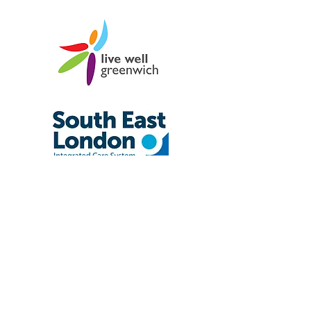
ග්‍රීන්විච් සෞඛ්‍යයට ප්‍රශංසා
කරන්න
අපේ පුතාට සාපේක්ෂව සුළු (පරිපූරක වෛද්‍ය ඉදිරිදර්ශන)
වෛද්‍ය ගැටලුවක් සම්බන්ධයෙන් මගේ බිරිඳ සිකුරාදා
අපගේ වෛද්‍යවරයා සම්බන්ධ කර ගත්තා, ස්ථාන