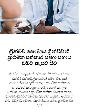
ග්‍රීන්විච් සෞඛ්‍යය ග්‍රීන්විච් හි
ප්‍රාථමික සත්කාර සඳහා සහාය
වීමට කැපවී සිටී
ග්‍රීන්විච් හෙල්ත්, ග්‍රීන්විච් හි ජීපී පරිචයන් සහ
එන්එච්එස් හවුල්කරුවන් සමඟ එක්සත්
රාජධානියේ හැකි හොඳම ප්‍රාථමික සත්කාර
සැපයීමට කටයුතු කරයි. අපගේ සියලුම
සේවාවන් සමඟ ප්‍රාථමික සත්කාර සඳහා සහය
දීමෙන්, ග්‍රීන්විච් පදිංචිකරුවන්ට ඔවුන්ට අවශ්‍ය වූ
විට, ඔවුන්ට අවශ්‍ය රැකවරණය වෙත ප්‍රවේශ විය
හැක.