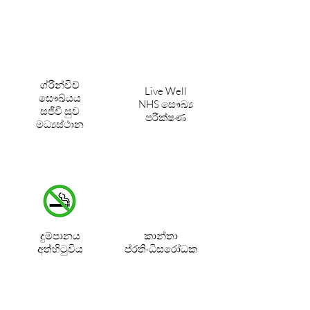
ග්රීන්විච්
Live Well
සෞඛ්යය
NHS සෞඛ්‍ය
සජීවී සුව
පරීක්ෂණ
මධ්‍යස්ථාන
දුම්පානය
කාන්තා
අත්හිටුවිය
ප්රතිංධිසරාේධක