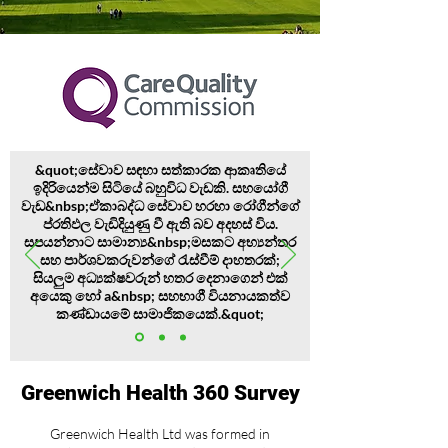
&quot;සේවාව සඳහා සත්කාරක ආකෘතියේ
ඉදිරියෙන්ම සිටියේ බහුවිධ වැඩකි. සහයෝගී
වැඩ&nbsp;
ඒකාබද්ධ සේවාව හරහා රෝගීන්ගේ
ප්රතිඵල වැඩිදියුණු වී ඇති බව අදහස් විය.
සපයන්නාට සාමාන්‍ය&nbsp;
මසකට අභ්‍යන්තර
සහ පාර්ශවකරුවන්ගේ රැස්වීම් දාහතරක්;
සියලුම අධ්‍යක්ෂවරුන් හතර දෙනාගෙන් එක්
අයෙකු හෝ a&nbsp; සහභාගී විය
නායකත්ව
කණ්ඩායමේ සාමාජිකයෙක්.&quot;
Greenwich Health 360 Survey
Greenwich Health Ltd was formed in