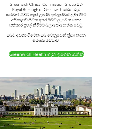
Greenwich Clinical Commission Group සහ
Royal Borough of Greenwich සමඟ වැඩ
කරමින්, ඔබට හැකි උපරිම අත්දැකීමක් ලබා දීමට
අපි කැපවී සිටින අතර ඔබට ලැබෙන හොඳ
සත්කාර පුළුල් කිරීමට බලාපොරොත්තු වෙමු.
ඔබට අවශ්‍ය විටෙක ඔබ වෙනුවෙන් ක්‍රියා කරන
සෞඛ්‍ය සේවාව.
Greenwich Health ගැන ඉගෙන ගන්න