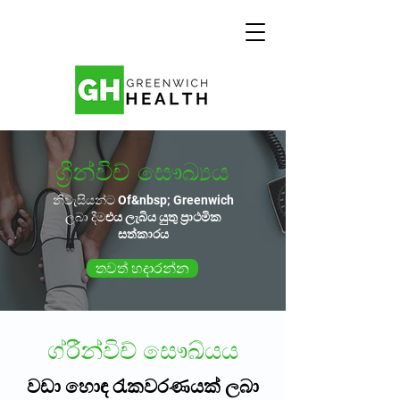
ග්‍රීන්විච් සෞඛ්‍යය
නිවැසියන්ට Of&nbsp; Greenwich
ලබා දීම
එය ලැබිය යුතු ප්‍රාථමික
සත්කාරය
තවත් හදාරන්න
ග්රීන්විච් සෞඛ්යය
වඩා හොඳ රැකවරණයක් ලබා