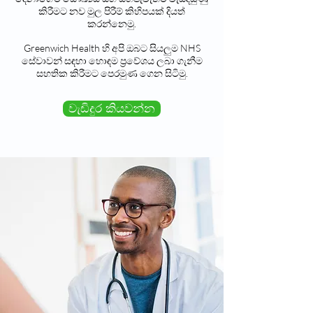
කිරීමට නව මුල පිරීම් කිහිපයක් දියත්
කරන්නෙමු.
Greenwich Health හි අපි ඔබට සියලුම NHS
සේවාවන් සඳහා හොඳම ප්‍රවේශය ලබා ගැනීම
සහතික කිරීමට පෙරමුණ ගෙන සිටිමු.
වැඩිදුර කියවන්න