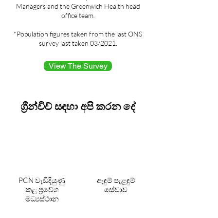
Managers and the Greenwich Health head
office team.
*Population figures taken from the last ONS
survey last taken 03/2021.
View The Survey
ග්‍රීන්විච් සඳහා අපි කරන දේ
PCN වැඩිදියුණු
ඇඳුම් පැළඳුම්
කළ ප්‍රවේශ
සේවාව
මධ්‍යස්ථාන