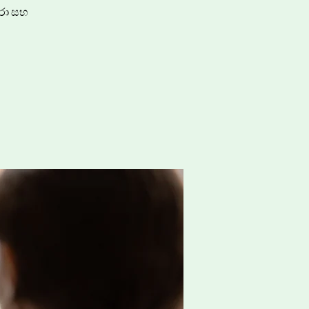
ෝරා සහ