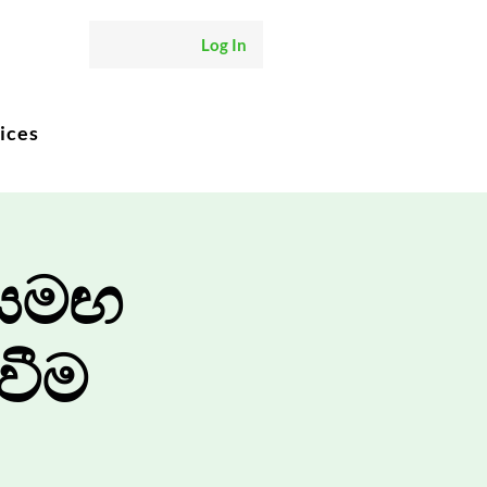
Log In
ices
 සමඟ
වීම