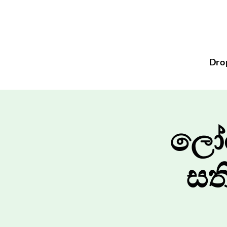
Dro
ලෝර
සත