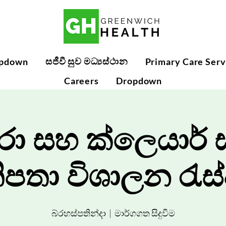
සජීවී සුව මධ්‍යස්ථාන
pdown
Primary Care Serv
Careers
Dropdown
ා සහ ක්ලෙයාර්
ිපතා විශාලන රැස්
බ්රහස්පතින්දා
  |  
මාර්ගගත සිදුවීම