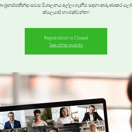
ා බ්‍රහස්පතින්දා සවස විශාලනය අල්ලා ගැනීම සඳහා කරුණාකර ල
ක්ලෙයාර් හා එක්වන්න!
Registration is Closed
See other events