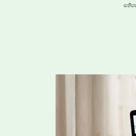
සතිපත