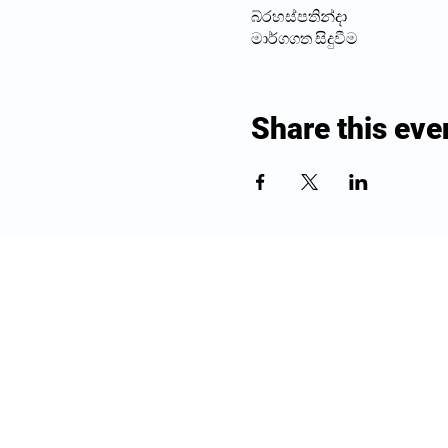
බ්රහස්පතින්දා
මාර්ගගත සිදුවීම
Share this eve