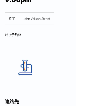
終了
終
John Wilson Street
了
残り予約枠
連絡先