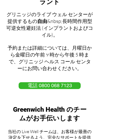
ラント
グリニッジのライブ ウェル センターが
提供するもの
自由
&nbsp;長時間作用型
可逆女性避妊法 (インプラントおよびコ
イル)。
予約または詳細については、月曜日か
ら金曜日の午前 9 時から午後 5 時ま
で、グリニッジ ヘルス コール センタ
ーにお問い合わせください。
電話 0800 068 7123
Greenwich Health のチー
ムがお手伝いします
当社の Live Well チームは、お客様が最善の
決定を下せるよう、完全なサポートを提供