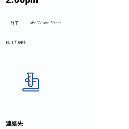
終了
終
John Wilson Street
了
残り予約枠
連絡先