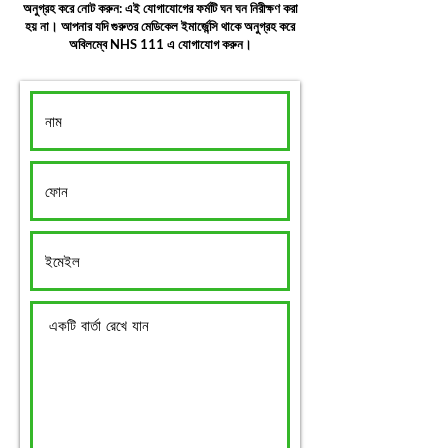
অনুগ্রহ করে নোট করুন: এই যোগাযোগের ফর্মটি ঘন ঘন নিরীক্ষণ করা
হয় না। আপনার যদি গুরুতর মেডিকেল ইমার্জেন্সি থাকে অনুগ্রহ করে
অবিলম্বে NHS 111 এ যোগাযোগ করুন।