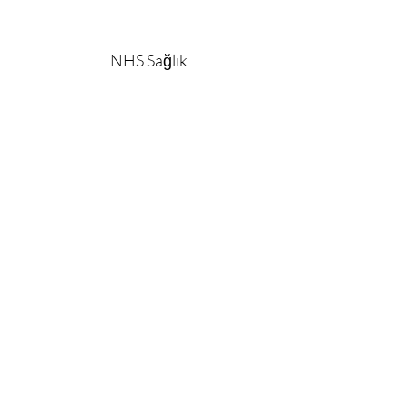
NHS Sağlık
Kontrolleri
Greenwich Health&#39;i takip
edin