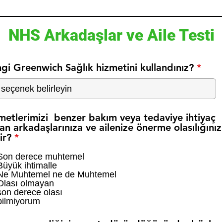
NHS Arkadaşlar ve Aile Testi
gi Greenwich Sağlık hizmetini kullandınız?
metlerimizi benzer bakım veya tedaviye ihtiyaç
an arkadaşlarınıza ve ailenize önerme olasılığınız
Z
ir?
*
o
r
Son derece muhtemel
Büyük ihtimalle
u
Ne Muhtemel ne de Muhtemel
n
Olası olmayan
l
son derece olası
u
bilmiyorum