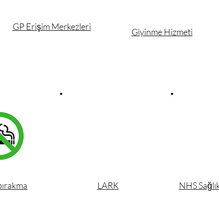
GP Erişim Merkezleri
Giyinme Hizmeti
bırakma
LARK
NHS Sağlık