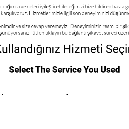
tığımızı ve neleri iyileştirebileceğimizi bize bildiren hasta ge
arşılıyoruz. Hizmetlerimizle ilgili son deneyiminizi düşünme
nonimdir ve size cevap veremeyiz. Deneyiminizin resmi bir şi
şünüyorsanız, lütfen tıklayın
bu bağlantı
şikayet süreci üzeri
ullandığınız Hizmeti Seçi
Select The Service You Used