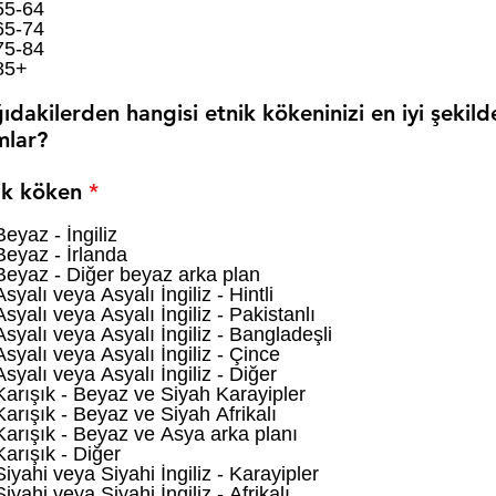
55-64
65-74
75-84
85+
ıdakilerden hangisi etnik kökeninizi en iyi şekild
mlar?
Z
ik köken
*
o
r
Beyaz - İngiliz
Beyaz - İrlanda
u
Beyaz - Diğer beyaz arka plan
n
Asyalı veya Asyalı İngiliz - Hintli
l
Asyalı veya Asyalı İngiliz - Pakistanlı
u
Asyalı veya Asyalı İngiliz - Bangladeşli
Asyalı veya Asyalı İngiliz - Çince
Asyalı veya Asyalı İngiliz - Diğer
Karışık - Beyaz ve Siyah Karayipler
Karışık - Beyaz ve Siyah Afrikalı
Karışık - Beyaz ve Asya arka planı
Karışık - Diğer
Siyahi veya Siyahi İngiliz - Karayipler
Siyahi veya Siyahi İngiliz - Afrikalı