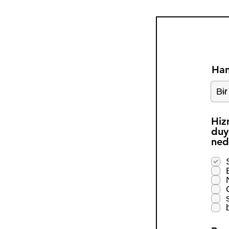
Han
Hiz
duy
ned