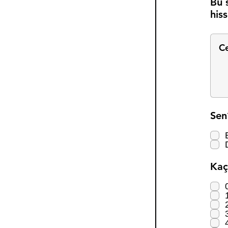
Bu 
his
Sen
Kaç