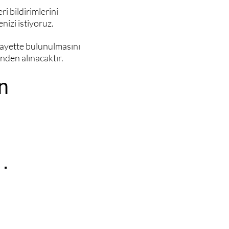
ri bildirimlerini
nizi istiyoruz.
kayette bulunulmasını
nden alınacaktır.
n