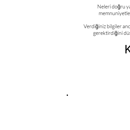
Neleri doğru yap
memnuniyetle k
Verdiğiniz bilgiler a
gerektirdiğini dü
K