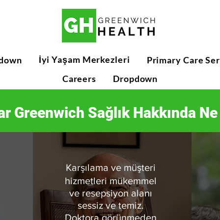
İyi Yaşam Merkezleri
down
Primary Care Ser
Careers
Dropdown
ar Greenwich Sağlık Hakkında Ne
Karşılama ve müşteri
hizmetleri mükemmel
ve resepsiyon alanı
sessiz ve temiz.
Doktora görünmeden