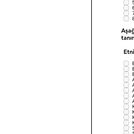
Aşağ
tanı
Etn