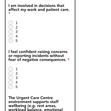
I am involved in decisions that
affect my work and patient care.
*
1
2
3
4
5
I feel confident raising concerns
or reporting incidents without
fear of negative consequences.
*
1
2
3
4
5
The Urgent Care Centre
environment supports staff
wellbeing (e.g. rest areas,
workload balance, emotional