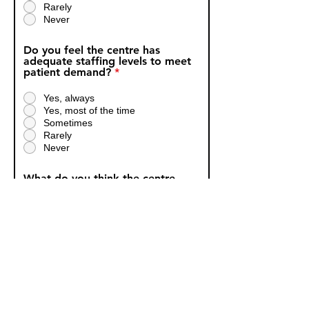
Rarely
Never
Do you feel the centre has
adequate staffing levels to meet
patient demand?
*
Yes, always
Yes, most of the time
Sometimes
Rarely
Never
What do you think the centre
does well?
What improvements would you
suggest to make this a better
place to work and deliver care?