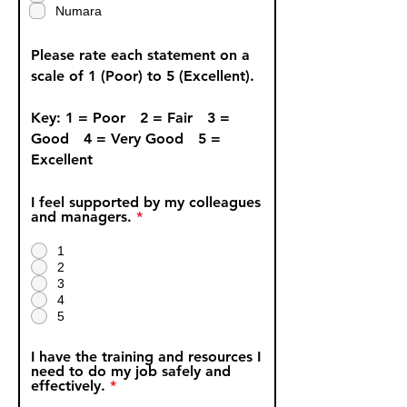
u
Numara
n
l
u
Please rate each statement on a
scale of 1 (Poor) to 5 (Excellent).
Key: 1 = Poor 2 = Fair 3 =
Good 4 = Very Good 5 =
Excellent
I feel supported by my colleagues
and managers.
*
1
2
3
4
5
I have the training and resources I
need to do my job safely and
effectively.
*