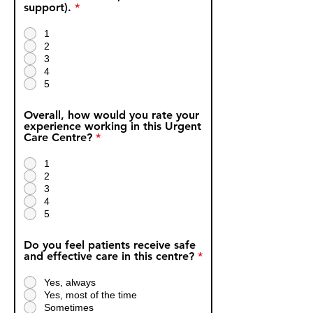
support).
*
1
2
3
4
5
Overall, how would you rate your
experience working in this Urgent
Care Centre?
*
1
2
3
4
5
Do you feel patients receive safe
and effective care in this centre?
*
Yes, always
Yes, most of the time
Sometimes