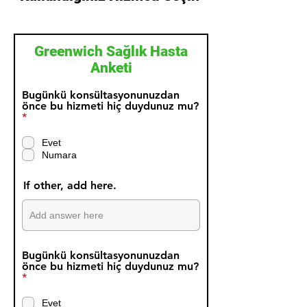
Greenwich Sağlık Hasta
Anketi
Bugünkü konsültasyonunuzdan
önce bu hizmeti hiç duydunuz mu?
Z
*
o
r
Evet
u
Numara
n
l
u
If other, add here.
Bugünkü konsültasyonunuzdan
önce bu hizmeti hiç duydunuz mu?
Z
*
o
r
Evet