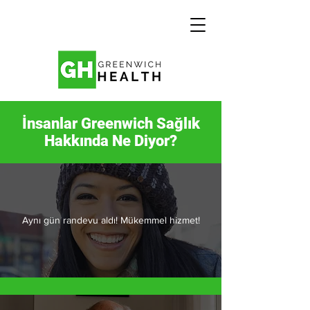
İnsanlar Greenwich Sağlık
Hakkında Ne Diyor?
Aynı gün randevu aldı! Mükemmel hizmet!