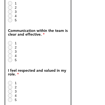
1
2
3
4
5
Communication within the team is
clear and effective.
*
1
2
3
4
5
I feel respected and valued in my
role.
*
1
2
3
4
5