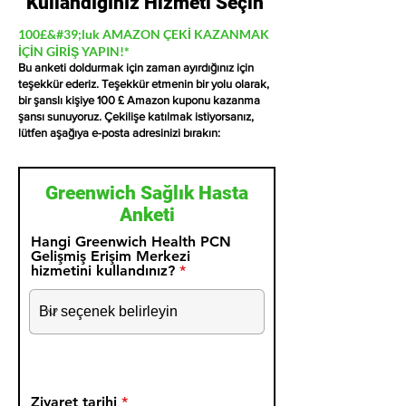
Kullandığınız Hizmeti Seçin
100£&#39;luk AMAZON ÇEKİ KAZANMAK
İÇİN GİRİŞ YAPIN!*
Bu anketi doldurmak için zaman ayırdığınız için
teşekkür ederiz. Teşekkür etmenin bir yolu olarak,
bir şanslı kişiye 100 £ Amazon kuponu kazanma
şansı sunuyoruz. Çekilişe katılmak istiyorsanız,
lütfen aşağıya e-posta adresinizi bırakın:
Greenwich Sağlık Hasta
Anketi
Hangi Greenwich Health PCN
Gelişmiş Erişim Merkezi
hizmetini kullandınız?
r
Ziyaret tarihi
*