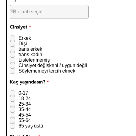
e
q
u
i
r
Z
Cinsiyet
*
e
o
d
r
Erkek
u
Dişi
n
trans erkek
l
trans kadın
u
Listelenmemiş
Cinsiyet değişkeni / uygun değil
Söylememeyi tercih etmek
Z
Kaç yaşındasın?
*
o
r
0-17
u
18-24
n
25-34
l
35-44
u
45-54
55-64
65 yaş üstü