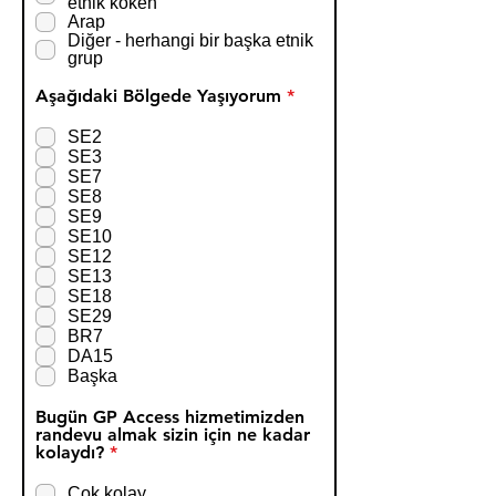
etnik köken
Arap
Diğer - herhangi bir başka etnik
grup
Z
Aşağıdaki Bölgede Yaşıyorum
*
o
r
SE2
u
SE3
n
SE7
l
SE8
u
SE9
SE10
SE12
SE13
SE18
SE29
BR7
DA15
Başka
Bugün GP Access hizmetimizden
randevu almak sizin için ne kadar
Z
kolaydı?
*
o
r
Çok kolay