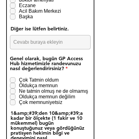
n
Eczane
l
Acil Bakım Merkezi
u
Başka
Diğer ise lütfen belirtiniz.
Genel olarak, bugün GP Access
Hub hizmetimizle randevunuzu
Z
nasıl değerlendirirsiniz?
*
o
r
Çok Tatmin oldum
u
Oldukça memnun
n
Ne tatmin olmuş ne de olmamış
l
Oldukça memnun değilim
u
Çok memnuniyetsiz
1&amp;#39;den 10&amp;#39;a
kadar bir ölçekte (1 fakir ve 10
mükemmel) bugün
konuştuğunuz veya gördüğünüz
pratisyen hekimin bilgi ve
deneyimini nasıl