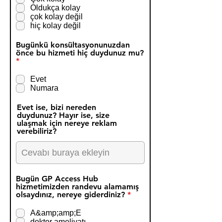
u
Oldukça kolay
n
çok kolay değil
l
hiç kolay değil
u
Bugünkü konsültasyonunuzdan
önce bu hizmeti hiç duydunuz mu?
Z
*
o
r
Evet
u
Numara
n
l
Evet ise, bizi nereden
u
duydunuz? Hayır ise, size
ulaşmak için nereye reklam
verebiliriz?
Bugün GP Access Hub
hizmetimizden randevu alamamış
Z
olsaydınız, nereye giderdiniz?
*
o
r
A&amp;amp;E
u
doktor ameliyatı