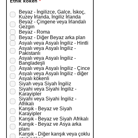
Z
Etnik köken
*
o
r
Beyaz - İngilizce, Galce, İskoç,
u
Kuzey İrlanda, İngiliz İrlanda
n
Beyaz - Çingene veya İrlandalı
l
Gezgin
u
Beyaz - Roma
Beyaz - Diğer Beyaz arka plan
Asyalı veya Asyalı İngiliz - Hintli
Asyalı veya Asyalı İngiliz -
Pakistanlı
Asyalı veya Asyalı İngiliz -
Bangladeşli
Asyalı veya Asyalı İngiliz - Çince
Asyalı veya Asyalı İngiliz - diğer
Asyalı kökenli
Siyah veya Siyah İngiliz
Siyahi veya Siyahi İngiliz -
Karayipler
Siyahi veya Siyahi İngiliz -
Afrikalı
Karışık - Beyaz ve Siyah
Karayipler
Karışık - Beyaz ve Siyah Afrikalı
Karışık - Beyaz ve Asya arka
planı
Karışık - Diğer karışık veya çoklu