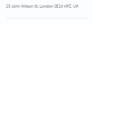
25 John Wilson St, London SE18 6PZ, UK
Urmăriți Greenwich Health
Created by H+G Digital
Greenwich Health | Ramsay
House 18 Vera Avenue, Grange
Park, Londra, Anglia, N21 1RA
1RA_cc75494-90-cc754-bd-90-
cc754-bd-90-cc754-bd-90-
cc754-bd-90-1954-bd-905-
1958-90-1000-1000 bb3b-
136bad5cf58d_ Numar firma
10365747