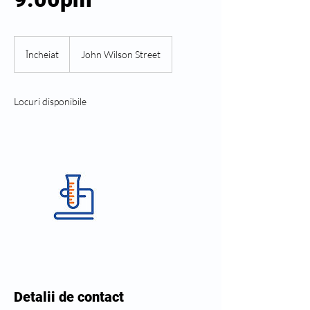
Încheiat
Î
John Wilson Street
n
c
h
Locuri disponibile
e
i
a
t
Detalii de contact