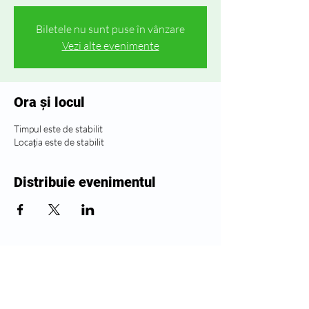
Biletele nu sunt puse în vânzare
Vezi alte evenimente
Ora și locul
Timpul este de stabilit
Locația este de stabilit
Distribuie evenimentul
Urmăriți Greenwich Health