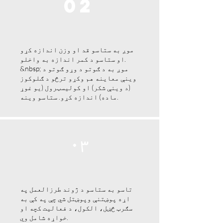
02
موږ به ستاسو قد او وزن اندازه کړو
او ستاسو د کمر اندازه به واخلو.
&nbsp; موږ به د ګوتو د وړو ګوتو د
وینې معاینه هم وکړو ترڅو د ګلوکوز
(د وینې شکر) او کولیسټرول (یو غوړ
ماده) اندازه کړو. ستاسو وینه.
۰۳
تاسو به ستاسو د ژوند طرزالعمل په
اړه پوښتنې وپوښتل شي چې په کې به
سګرټ څښل، الکول، د فعالیت کچه او
خواړه شامل وي.