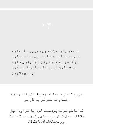
۰۴
د هغو پایلو څخه چې موږ یې راټولوو
موږ به ستاسو د خطر نمرې محاسبه کړو
او تاسو به وکولی شئ د پایلو په اړه
بحث وکړئ او د سالم پاتې کیدو لارې
چارې وګورئ.
موږ ستاسو د ملاقات په وخت کې تاسو سره
لیدو ته سترګې په لار یو.
که تاسو کومه پوښتنه لرئ یا غواړئ خپل
ملاقات بدل کړئ مهرباني وکړئ موږ ته زنګ
0800 068 7123.
ووهئ