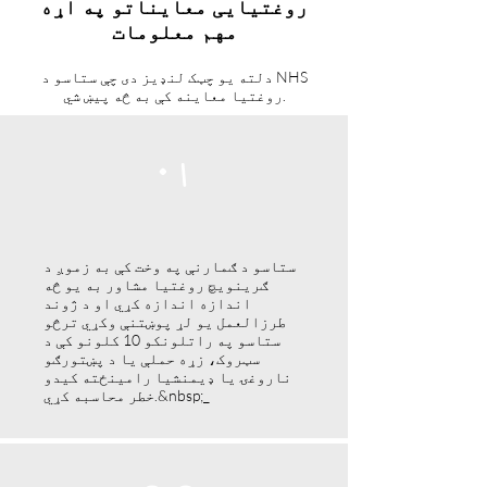
روغتیایی معایناتو په اړه
مهم معلومات
دلته یو چټک لنډیز دی چې ستاسو د NHS
روغتیا معاینه کې به څه پیښ شي.
۰۱
ستاسو د ګمارنې په وخت کې به زموږ د
ګرینویچ روغتیا مشاور به یو څه
اندازه اندازه کړي او د ژوند
طرزالعمل یو لړ پوښتنې وکړي ترڅو
ستاسو په راتلونکو 10 کلونو کې د
سټروک، زړه حملې یا د پښتورګو
ناروغۍ یا ډیمنشیا رامینځته کیدو
خطر محاسبه کړي.&nbsp;_