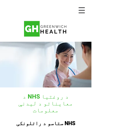
د NHS د روغتیا
معایناتو د لیدنې
معلومات
ستاسو د راتلونکی NHS