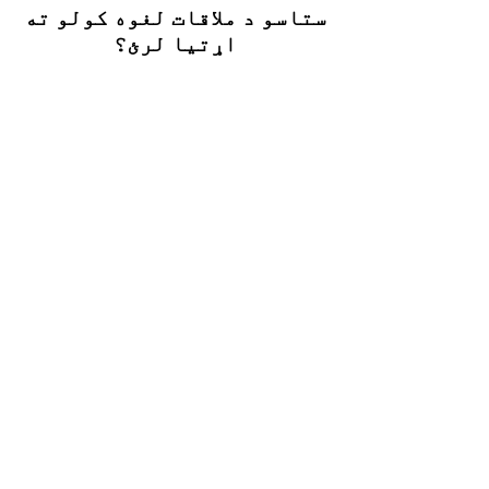
ستاسو د ملاقات لغوه کولو ته
اړتیا لرئ؟
0800 068
په ساده ډول زنګ ووهئ&nbsp;
&nbsp;یا تاسو کولی شئ کلیک
7123
&nbsp; ستاسو د ملاقات تایید
وکړئ
فسخه کول
متن کې.