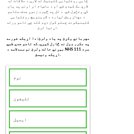
ځایی روغتیایی کلینیک له لارې د ملاقات له
لارې بک کیدی شي او د ماښام او اونۍ په پای
کې وغځول شي. د تل په څیر، زموږ هدف ستاسو
د مهال ویش لپاره د ګرینویچ روغتیایی
کلینیکونه چمتو کول دي، کله چې تاسو ورته
اړتیا لرئ.
مهرباني وکړئ په یاد ولرئ: دا اړیکه فورمه
په مکرر ډول نه څارل کیږي. که تاسو جدي طبي
بیړني حالت ولرئ نو سمدلاسه د NHS 111 سره
اړیکه ونیسئ.