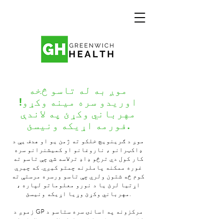
موږ به له تاسو څخه
اوریدو سره مینه وکړو!
مهرباني وکړئ په لاندې
فورمه اړیکه ونیسئ.
موږ د ګرینویچ خلکو ته ژمن یو او هدف یې د
ډاکټرانو ، ناروغانو او کمیشنرانو سره
کار کول دي ترڅو ډاډ ترلاسه شي چې تاسو ته
غوره ممکنه پاملرنه چمتو کیږي. که چیرې
کوم څه شتون ولري چې تاسو ورسره مرستې ته
اړتیا لرئ یا د نورو معلوماتو لپاره ،
مهرباني وکړئ وړیا اړیکه ونیسئ.
زموږ د GP مرکزونه په اسانۍ سره ستاسو د