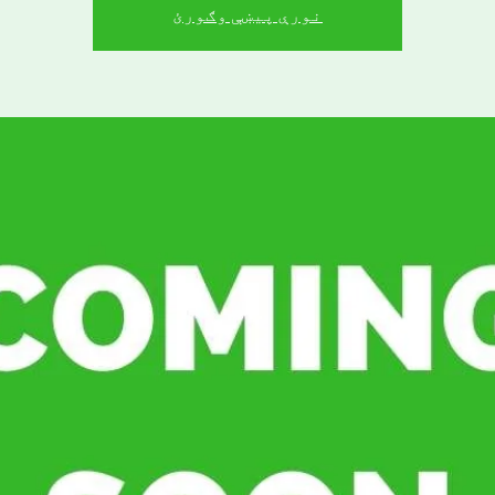
نورې پیښې وګورئ