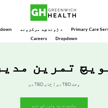
Primary Care Ser
د ژوند ښه مرکزونه
pdown
Careers
Dropdown
ویچ تمرین مدیر
وخت TBD دی
  |  
ځای TBD دی
ټکټونه په پلور کې ندي