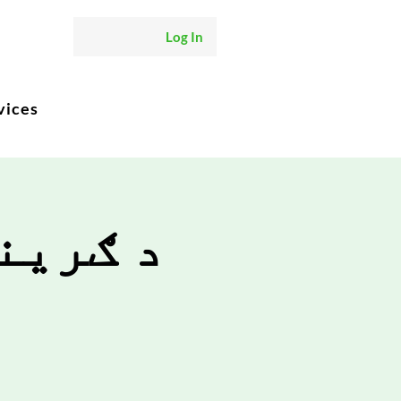
Log In
vices
د ګرین