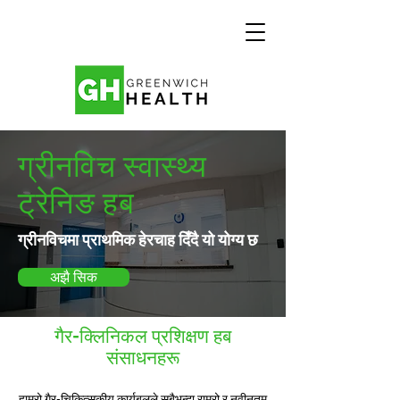
ग्रीनविच स्वास्थ्य
ट्रेनिङ हब
ग्रीनविचमा प्राथमिक हेरचाह दिँदै यो योग्य छ
अझै सिक
गैर-क्लिनिकल प्रशिक्षण हब
संसाधनहरू
हाम्रो गैर-चिकित्सकीय कार्यबलले सबैभन्दा राम्रो र नवीनतम