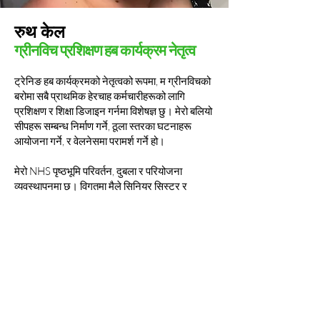
रुथ केल
ग्रीनविच प्रशिक्षण हब कार्यक्रम नेतृत्व
ट्रेनिङ हब कार्यक्रमको नेतृत्वको रूपमा, म ग्रीनविचको
बरोमा सबै प्राथमिक हेरचाह कर्मचारीहरूको लागि
प्रशिक्षण र शिक्षा डिजाइन गर्नमा विशेषज्ञ छु। मेरो बलियो
सीपहरू सम्बन्ध निर्माण गर्ने, ठूला स्तरका घटनाहरू
आयोजना गर्ने, र वेलनेसमा परामर्श गर्ने हो।
मेरो NHS पृष्ठभूमि परिवर्तन, दुबला र परियोजना
व्यवस्थापनमा छ। विगतमा मैले सिनियर सिस्टर र
क्लिनिकल नर्स विशेषज्ञको भूमिका निर्वाह गरेको छु। यी
अनुभवहरूले मलाई बिरामी र ग्राहक सन्तुष्टि,
संगठनात्मक विकासको एक अद्वितीय दृष्टिकोण दिन्छ र
मैले जटिल परियोजनाहरूको डिजाइन र डेलिभरीमा पुग्ने
तरिकालाई आकार दिएको छ।
नर्सिङ र कमिसनिङ टोलीहरूको एक वरिष्ठ सदस्यको
रूपमा मेरो भूमिकामा, मैले NHS भरि धेरै, उच्च-स्तरीय