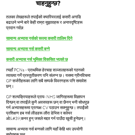
चाहनुहुन्छ?
तलका लेखहरूले तपाईंको क्यारियरलाई कसरी अगाडि
बढाउने भन्ने बारे केही राम्रा सुझावहरू र अन्तरदृष्टिहरू
प्रदान गर्दछ:
सामान्य अभ्यास नर्सको रूपमा कसरी तालिम दिने
सामान्य अभ्यास नर्स कसरी बन्ने
कसरी अभ्यास नर्स भूमिका विकसित भएको छ
त्यहाँ PCNs - प्राथमिक हेरचाह सञ्जालहरूको गठनको
व्याख्या गर्ने प्रस्तुतीकरण पनि संलग्न छ। यसमा ग्रीनविचमा
GP सर्जरीहरूका लागि सबै सम्पर्क विवरणहरू पनि समावेश
छन्।
GP शल्यक्रियाहरूले प्रायः NHS जागिरहरूमा विज्ञापन
दिन्छन् वा तपाईंले कुनै अवसरहरू छन् वा छैनन् भनी सोधपुछ
गर्न अभ्यासहरूमा प्रत्यक्ष CV पठाउन सक्नुहुन्छ। तपाईंको
प्रशिक्षण हब नर्स लीडहरू लौरा डेभिस र क्लेयर
ओ&#39;कनर हुन् जसले मद्दत गर्न पाउँदा खुसी हुनेछन्।
सामान्य अभ्यास नर्स बन्नको लागि यहाँ केहि थप उपयोगी
स्रोतहरू छन्: