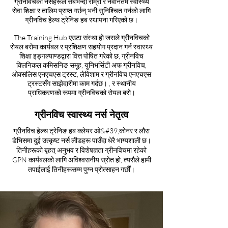
ग्रीनविचका नर्सहरूले सबैभन्दा राम्रो र नवीनतम स्वास्थ्य
सेवा शिक्षा र तालिम प्राप्त गर्छन् भनी सुनिश्चित गर्नको लागि
ग्रीनविच हेल्थ ट्रेनिङ हब स्थापना गरिएको छ।
The Training Hub एउटा संस्था हो जसले ग्रीनविचको
रोयल बरोमा कार्यबल र प्रशिक्षण सहयोग प्रदान गर्न स्वास्थ्य
शिक्षा इङ्गल्याण्डद्वारा वित्त पोषित गरेको छ, ग्रीनविच
क्लिनिकल कमिसनिङ समूह, युनिभर्सिटी अफ ग्रीनविच,
ओक्सलिस एनएचएस ट्रस्ट, लेविशाम र ग्रीनविच एनएचएस
ट्रस्टसँग साझेदारीमा काम गर्दछ। , र स्थानीय
प्राधिकरणको रूपमा ग्रीनविचको रोयल बरो।
ग्रीनविच स्वास्थ्य नर्स नेतृत्व
ग्रीनविच हेल्थ ट्रेनिङ हब क्लेयर ओ&#39;कोनर र लौरा
डेभिसमा दुई उत्कृष्ट नर्स लीडहरू पाउँदा धेरै भाग्यशाली छ।
तिनीहरूको बृहत् अनुभव र विशेषज्ञता ग्रीनविचमा रहेको
GPN कार्यबलको लागि अविश्वसनीय स्रोत हो, त्यसैले हामी
तपाईंलाई तिनीहरूसम्म पुग्न प्रोत्साहन गर्छौं।