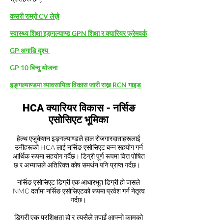
कसरी राम्रो CV लेख्ने
स्वास्थ्य शिक्षा इङ्गल्याण्ड GPN शिक्षा र क्यारियर फ्रेमवर्क
GP अगाडि दृश्य
GP 10 बिन्दु योजना
इङ्गल्याण्डमा व्यावसायिक विकास जारी राख्न RCN गाइड
HCA क्यारियर विकास - नर्सिङ
एसोसिएट भूमिका
हेल्थ एजुकेशन इङ्गल्याण्डले हाल रोजगारदाताहरूलाई
उनीहरूको HCA लाई नर्सिङ एसोसिएट बन्न सहयोग गर्न
आर्थिक रूपमा सहयोग गर्दैछ। डिग्री पूर्ण रूपमा वित्त पोषित
छ र अभ्यासले अतिरिक्त कोष समर्थन पनि प्राप्त गर्दछ।
नर्सिङ एसोसिएट डिग्री एक आधारभूत डिग्री हो जसले
NMC दर्तामा नर्सिङ एसोसिएटको रूपमा प्रवेश गर्न नेतृत्व
गर्दछ।
डिग्री एक प्रशिक्षुता हो र त्यसैले तपाईं आफ्नो कामको