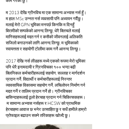
काम गरेको छु।
म 2013 देखि ग्रीनविच मा एक सामान्य अभ्यास नर्स हुँ।
म हाल MSc उन्नत नर्स व्यवसायी पनि अध्ययन गर्दैछु।
मलाई मेरो GPN भूमिका मनपर्छ किनकि म दिनहुँ
बिरामीको सम्पर्कको आनन्द लिन्छु, धेरै क्लिचले मलाई
मानिसहरूलाई मद्दत गर्न र कसैको जीवनलाई अलिकति
सजिलो बनाउनको लागि आनन्द लिन्छु, म भूमिकाको
स्वायत्तता र सहयोगी टोलीमा काम गर्ने आनन्द लिन्छु।
2017 देखि नर्स लीडहरू मध्ये एकको रूपमा मेरो भूमिका
पनि धेरै इनामदायी र ग्रिनविचका १०० भन्दा बढी
क्लिनिकल कर्मचारीहरूलाई सहयोग, सल्लाह र मार्गदर्शन
प्रदान गर्ने, विद्यार्थी र कर्मचारीहरूलाई निरन्तर
व्यावसायिक विकासमा सहयोग गर्ने, लचिलोपन निर्माण गर्न
मद्दत गर्ने र तालिम प्रदान गर्ने हो। ग्रीनविचका
बासिन्दाहरूलाई ठूलो हेरचाह प्रदान गर्न चिकित्सकहरू।
म सामान्य अभ्यास नर्सहरू र HCSW को प्राथमिक
हेरचाहमा आवाज छ भनेर उत्साहित छु र सधैं हामीले हाम्रो
प्रोफाइल बढाउन सक्ने तरिकाहरू खोज्दै छु।