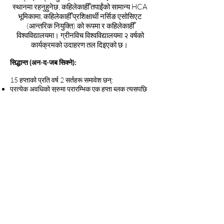
स्थानमा रहनुहुनेछ, कहिलेकाहीँ तपाईंको सामान्य HCA
भूमिकामा, कहिलेकाहीँ प्रशिक्षार्थी नर्सिङ एसोसिएट
(आन्तरिक नियुक्ति) को रूपमा र कहिलेकाहीँ
विश्वविद्यालयमा। ग्रीनविच विश्वविद्यालयमा २ वर्षको
कार्यक्रमको उदाहरण तल दिइएको छ।
सिद्धान्त (अन-द-जब सिक्ने):
15 हप्ताको प्रति वर्ष 2 सर्तहरू समावेश छन्:
प्रत्येक अवधिको सुरुमा प्रारम्भिक एक हप्ता ब्लक त्यसपछि
प्रति हप्ता २ दिन (१४ हप्ताको लागि)
बाँकी ३ दिन कार्यस्थलमा छन् तर रोजगारदाताले निर्धारण गरे
अनुसार छोटो नियुक्तिको लागि प्रयोग गर्न सकिन्छ
उदाहरणको रूपमा: वर्ष 1 सर्तहरू [२४ सेप्टेम्बरदेखि ७
जनवरी] र [२५ अप्रिलदेखि १ जुलाईसम्म]
नियुक्तिहरू (काममा सिकाइ):
यी युनिभर्सिटी terms बीचको १० हप्ता ब्लक भित्र हुन्छन्।
यी ब्लकहरू बाह्य नियुक्तिहरू, कार्यस्थल र रोजगारीमा
&#39;प्रोटेक्टेड लर्निङ टाइम&#39;का लागि हुन्
NMC निर्धारित सेटिङहरू प्राप्त गर्न 2 वर्षको अवधिमा
प्रत्येक 2 हप्ताको 5 वा 6 बाह्य प्लेसमेन्टको लागि आवश्यकता
छ।
सुरक्षित सिकाइ समय (1150 अभ्यास घण्टाहरू प्राप्त गर्न)