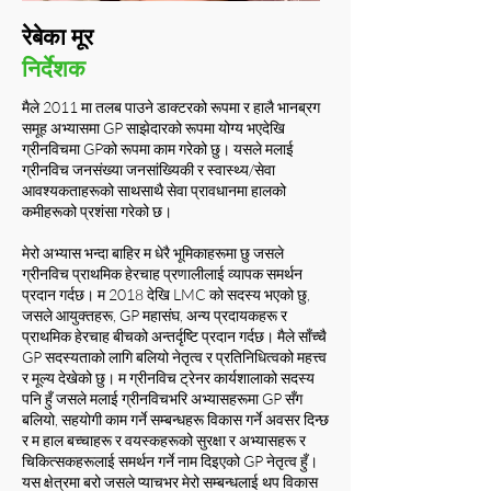
रेबेका मूर
निर्देशक
मैले 2011 मा तलब पाउने डाक्टरको रूपमा र हालै भानब्रग
समूह अभ्यासमा GP साझेदारको रूपमा योग्य भएदेखि
ग्रीनविचमा GPको रूपमा काम गरेको छु। यसले मलाई
ग्रीनविच जनसंख्या जनसांख्यिकी र स्वास्थ्य/सेवा
आवश्यकताहरूको साथसाथै सेवा प्रावधानमा हालको
कमीहरूको प्रशंसा गरेको छ।
मेरो अभ्यास भन्दा बाहिर म धेरै भूमिकाहरूमा छु जसले
ग्रीनविच प्राथमिक हेरचाह प्रणालीलाई व्यापक समर्थन
प्रदान गर्दछ। म 2018 देखि LMC को सदस्य भएको छु,
जसले आयुक्तहरू, GP महासंघ, अन्य प्रदायकहरू र
प्राथमिक हेरचाह बीचको अन्तर्दृष्टि प्रदान गर्दछ। मैले साँच्चै
GP सदस्यताको लागि बलियो नेतृत्व र प्रतिनिधित्वको महत्त्व
र मूल्य देखेको छु। म ग्रीनविच ट्रेनर कार्यशालाको सदस्य
पनि हुँ जसले मलाई ग्रीनविचभरि अभ्यासहरूमा GP सँग
बलियो, सहयोगी काम गर्ने सम्बन्धहरू विकास गर्ने अवसर दिन्छ
र म हाल बच्चाहरू र वयस्कहरूको सुरक्षा र अभ्यासहरू र
चिकित्सकहरूलाई समर्थन गर्ने नाम दिइएको GP नेतृत्व हुँ।
यस क्षेत्रमा बरो जसले प्याचभर मेरो सम्बन्धलाई थप विकास