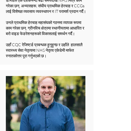
डेभिडले एक दशकभन्दा बढी समयदेखि NHS भित्र काम
गरेका छन्, अभ्यासहरू, संघीय प्राथमिक हेरचाह र CCGs
लाई विशेषज्ञ व्यवसाय व्यवस्थापन र IT परामर्श प्रदान गर्दै।
उनले प्राथमिक हेरचाह महासंघको गठनमा व्यापक रूपमा
काम गरेका छन्, ग्रीनविच क्षेत्रमा स्थानीयतामा आधारित र
बरो वाइड फेडरेशनहरूको विकासलाई समर्थन गर्दै।
उहाँ CQC रेजिष्टर्ड प्रबन्धक हुनुहुन्छ र उहाँले हालसालै
स्वास्थ्य सेवा नेतृत्वमा NHS नेतृत्व एकेडेमी मार्फत
स्नातकोत्तर पूरा गर्नुभएको छ।