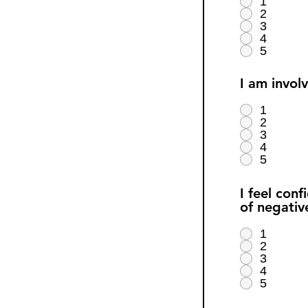
1
2
3
4
5
I am invol
1
2
3
4
5
I feel con
of negativ
1
2
3
4
5