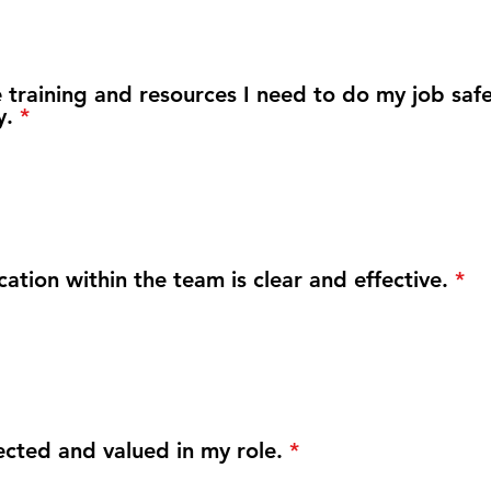
e training and resources I need to do my job saf
y.
*
tion within the team is clear and effective.
*
pected and valued in my role.
*