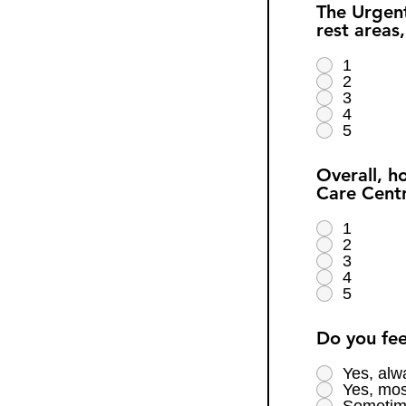
The Urgent
rest areas
1
2
3
4
5
Overall, h
Care Cent
1
2
3
4
5
Do you fee
Yes, alw
Yes, mos