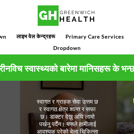
लाइभ वेल केन्द्रहरू
wn
Primary Care Services
Dropdown
्रीनविच स्वास्थ्यको बारेमा मानिसहरू के भन्छ
स्वागत र ग्राहक सेवा उत्तम छ
र स्वागत क्षेत्र शान्त र सफा
छ। डाक्टर देख्नु अघि लामो
पर्खनु पर्दैन। यसले हामीलाई
आवश्यक परेको बेला चिकित्सा