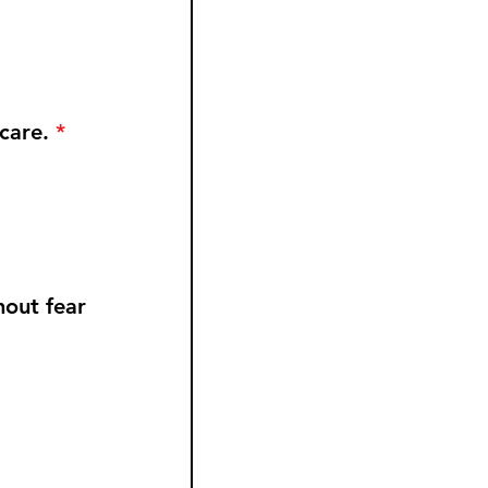
care.
*
hout fear