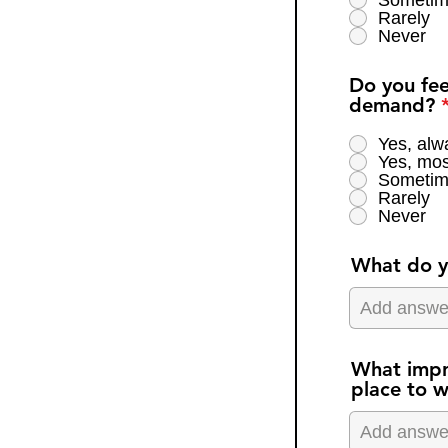
Sometim
Rarely
Never
Do you fee
demand?
Yes, alw
Yes, mos
Sometim
Rarely
Never
What do yo
What impr
place to w