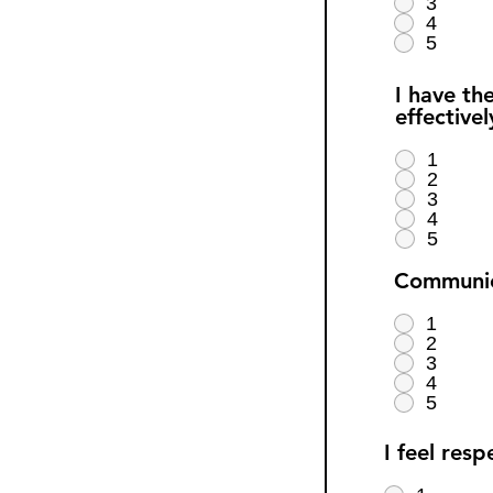
3
4
5
I have th
effectivel
1
2
3
4
5
Communica
1
2
3
4
5
I feel res