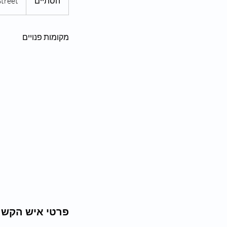
הסתיים
ה
treet
ס
ת
י
מקומות פנויים
י
ם
פרטי איש הקשר