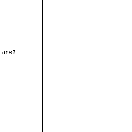
איזה מהבאים מתאר בצורה הטובה ביותר את הרקע האתני שלך?