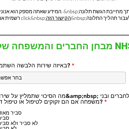
המידע שאתה מספק הוא אנונימי ולא נוכל להשיב לך. &nbsp;
הקישור הזה
רשמית אנא click&nbsp;
חברים והמשפחה של NHS
באיזה שירות הלבשה השתמשת?
מה הסיכוי שתמליץ על שירותינו&amp;nbsp; לחברי
ח
*
משפחה אם הם זקוקים לטיפול או טיפול דומה?
ו
ב
סביר מאוד
ה
סביר
לא סביר ולא סביר
לא סביר