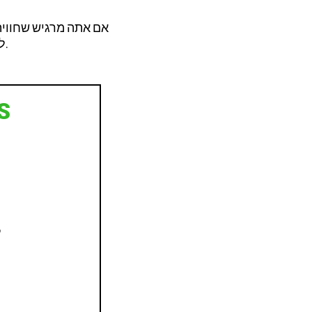
&nbsp;לעבור תהליך התלונה.
מבחן ה