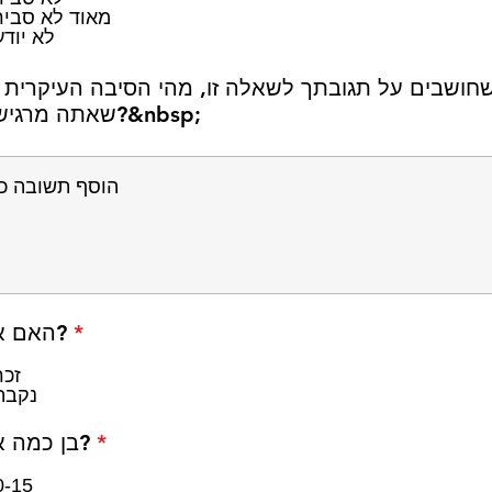
מאוד לא סביר
לא יודע
חושבים על תגובתך לשאלה זו, מהי הסיבה העיקרית 
שאתה מרגיש כך?&nbsp;
ח
*
האם אתה?
ו
ב
זכר
ה
נקבה
ח
*
בן כמה אתה?
ו
ב
0-15