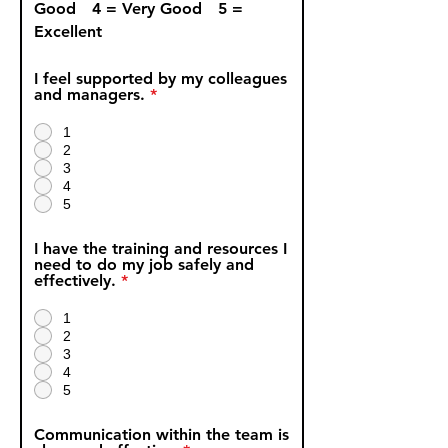
Good 4 = Very Good 5 =
Excellent
I feel supported by my colleagues
and managers.
*
1
2
3
4
5
I have the training and resources I
need to do my job safely and
effectively.
*
1
2
3
4
5
Communication within the team is