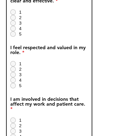
clear and effective.
*
1
2
3
4
5
I feel respected and valued in my
role.
*
1
2
3
4
5
I am involved in decisions that
affect my work and patient care.
*
1
2
3