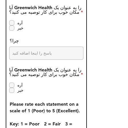
آیا Greenwich Health را به عنوان یک
R
*
مکان خوب برای کار توصیه می کنید؟
e
q
آره
u
خیر
i
r
e
چرا؟
d
آیا Greenwich Health را به عنوان یک
R
*
مکان خوب برای کار توصیه می کنید؟
e
q
آره
u
خیر
i
r
e
Please rate each statement on a
d
scale of 1 (Poor) to 5 (Excellent).
Key: 1 = Poor 2 = Fair 3 =