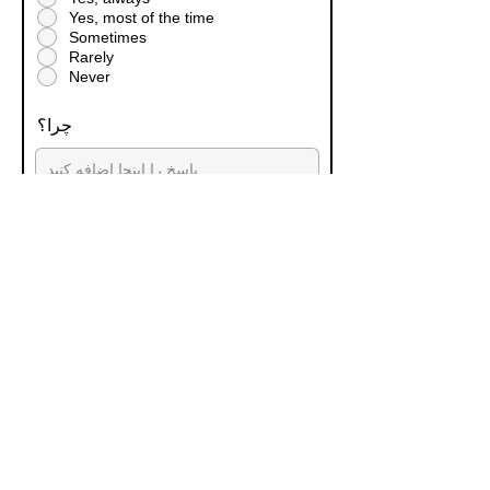
Yes, most of the time
Sometimes
Rarely
Never
چرا؟
چالش‌های اصلی که در حال حاضر
در محل کار با آن‌ها روبرو هستید و
می‌توانیم از آنها حمایت کنیم،
چیست؟
ارسال