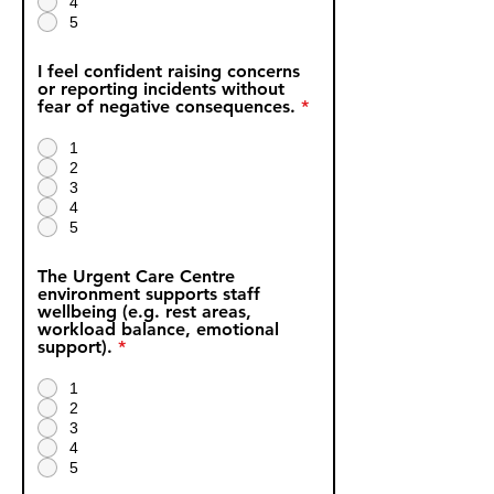
4
5
I feel confident raising concerns
or reporting incidents without
fear of negative consequences.
*
1
2
3
4
5
The Urgent Care Centre
environment supports staff
wellbeing (e.g. rest areas,
workload balance, emotional
support).
*
1
2
3
4
5