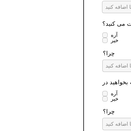
 می کنید؟
آره
خیر
چرا؟
آره
خیر
چرا؟