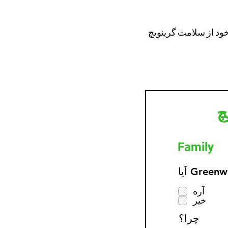
 خود از سلامت گرینویچ
چ
Family
آره
خیر
چرا؟