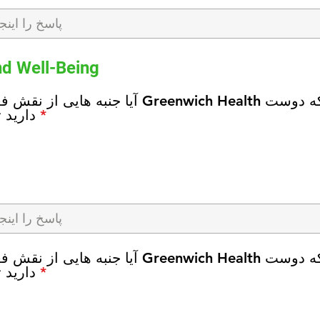
e
d
nd Well-Being
آیا جنبه هایی از نقش فعلی شما در nwich Health
R
*
دارید 
e
q
u
i
r
e
d
آیا جنبه هایی از نقش فعلی شما در nwich Health
R
*
دارید 
e
q
u