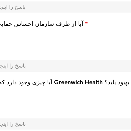
R
*
آیا از طرف سازمان احساس حمایت
e
q
u
i
r
e
d
آیا چیزی وجود دارد که بخواهید در Greenwich Health بهبود یابد؟