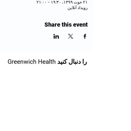
۲۱ حوت ۱۳۹۹، ۱۹:۳۰ – ۲۱:۰۰
رویداد آنلاین
Share this event
Greenwich Health را دنبال کنید
Created by H+G Digital
Greenwich Health&nbsp; |&nbsp;
Ramsay House 18 Vera Avenue,
Grange Park, London, England,
N2781955cd-N2781900-
N278195-2000-00000000 bb3b-
136bad5cf58d_ شماره شرکت