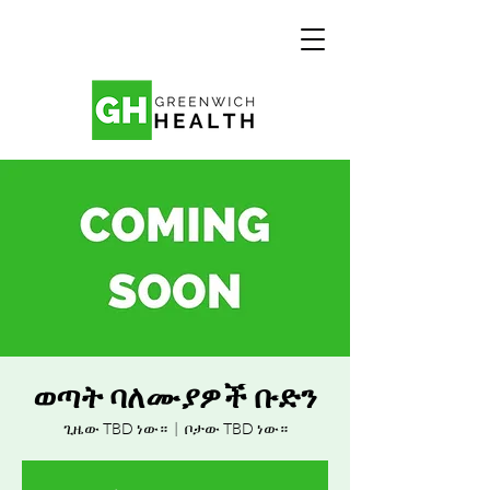
ወጣት ባለሙያዎች ቡድን
ጊዜው TBD ነው።
  |  
ቦታው TBD ነው።