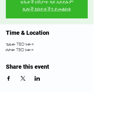
ቲኬቶች በሽያጭ ላይ አይደሉም
ሌሎች ክስተቶችን ይመልከቱ
Time & Location
ጊዜው TBD ነው።
ቦታው TBD ነው።
Share this event
የግሪንዊች ጤናን ይከተሉ